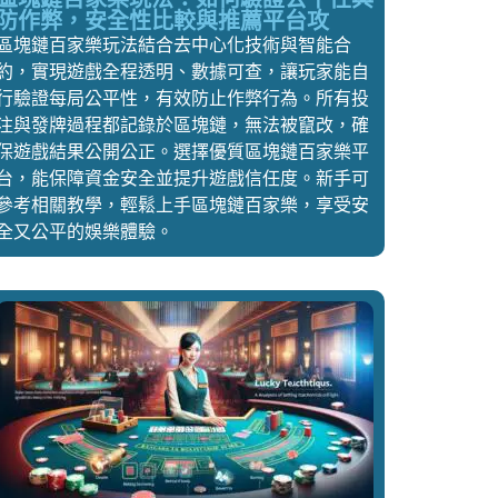
防作弊，安全性比較與推薦平台攻
區塊鏈百家樂玩法結合去中心化技術與智能合
約，實現遊戲全程透明、數據可查，讓玩家能自
行驗證每局公平性，有效防止作弊行為。所有投
注與發牌過程都記錄於區塊鏈，無法被竄改，確
保遊戲結果公開公正。選擇優質區塊鏈百家樂平
台，能保障資金安全並提升遊戲信任度。新手可
參考相關教學，輕鬆上手區塊鏈百家樂，享受安
全又公平的娛樂體驗。