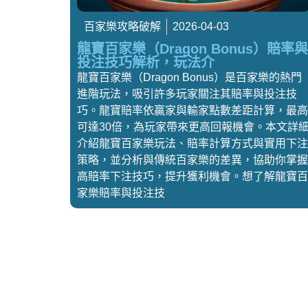
百家樂攻略破解
2026-04-03
龍寶百家樂（Dragon Bonus）賠率與
投注技巧解析，玩法介
龍寶百家樂（Dragon Bonus）是百家樂的熱門
進階玩法，吸引許多玩家關注其賠率與投注技
巧。龍寶賠率依贏家與輸家點數差距計算，最高
可達30倍，為玩家帶來更高回報機會。本文詳
介紹龍寶百家樂玩法、賠率計算方式與實用下注
策略，並分析與傳統百家樂的差異，協助你掌握
高賠率下注技巧，提升獲利機會。想了解龍寶百
家樂賠率與投注技