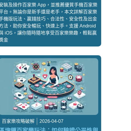
安裝及操作百家樂 App，並推薦優質手機百家樂
平台。無論你是新手還是老手，本文詳解百家樂
手機版玩法、贏錢技巧、合法性、安全性及出金
方法，助你安全暢玩、快速上手。支援 Android
與 iOS，讓你隨時隨地享受百家樂樂趣，輕鬆贏
獎金
百家樂攻略破解
2026-04-07
區塊鏈百家樂玩法：如何驗證公平性與