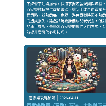
下練習下注與操作，快速掌握遊戲規則與流程。
百家樂試玩提供虛擬籌碼，讓新手能自由嘗試各
種策略，並熟悉每一步驟，避免實戰時因不熟悉
而造成損失。雖然試玩獲勝無法兌現現金，但對
於新手來說，是學習百家樂的最佳入門方式，有
效提升實戰信心與技巧。
百家樂攻略破解
2026-04-11
百家樂路單（看路）玩法：大路與下