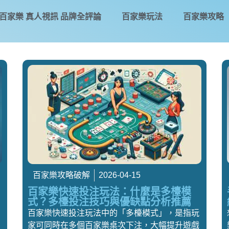
百家樂 真人視訊 品牌全評論
百家樂玩法
百家樂攻略
百家樂攻略破解
2026-04-15
百家樂快速投注玩法：什麼是多檯模
式？多檯投注技巧與優缺點分析推薦
百家樂快速投注玩法中的「多檯模式」，是指玩
家可同時在多個百家樂桌次下注，大幅提升遊戲