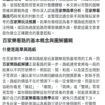
路，並搭配風險控管來提升整體體驗。本文將以完整的圖解
思維與實戰角度，帶你深入認識
百家樂路單分析
、
百家樂看
路技巧
與常見的判斷方式，並整理出適合新手與進階玩家參
考的
百家樂玩法推薦
。如果你曾經因為看不懂路紙而錯失下
注時機，或因為過度追路而導致連續失誤，那麼這篇文章會
是你建立正確觀念的重要起點。
百家樂看路的基本概念與圖解邏輯
什麼是路單與路紙
在百家樂中，路單與路紙是玩家觀察局勢最常用的工具，而
百家樂路紙解讀
正是看路的第一步。路紙通常會將每一局的
結果以不同符號標示，例如莊、閒、和局，以及是否出現對
子等資訊，讓玩家可以快速回顧過去的開獎節奏。對新手而
言，路紙的價值不在於預測下一局一定會開什麼，而是在於
協助你看見「連莊」、「連閒」、「跳牌」或「雙跳」等常
見型態。當你開始理解這些符號背後的意義，就能逐漸建立
屬於自己的
百家樂看路法教學
基礎，避免只憑感覺下注。
許多玩家一開始會誤以為看路只是記住幾個圖形，但實際