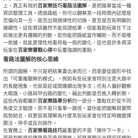
上，真正有效的
百家樂技巧看路法圖解
，是把路單當成一種
資訊整理工具。透過路紙，你可以觀察某一段時間內莊閒是
否偏向某一方、是否出現規律性的切換，甚至是否有明顯的
連續性。這些資訊雖然不能保證結果，但能幫助玩家在下注
前做出更有邏輯的判斷。若你能把路紙當作輔助，而不是唯
一依據，就能更理性地看待每一局的變化，這也是許多資深
玩家在
百家樂實戰心得
中反覆強調的重點。
看路法圖解的核心思維
所謂的圖解，不只是把結果畫出來而已，而是要從圖形中找
出「可重複觀察的模式」。例如有些玩家會特別注意大路中
的長龍現象，也就是莊或閒連續出現多次；也有人偏好觀察
大眼路、小路與曱甴路的變化，藉此判斷是否進入轉折期。
這些內容都屬於
百家樂路單分析
的一部分，重點在於從不同
角度交叉驗證，而不是只看單一路徑。當你能把圖解與實際
局勢結合，就更容易理解為什麼某些玩家會在特定時機選擇
跟注、停手或反向操作。
在實務上，
百家樂看路技巧
最重要的不是「猜中下一手」，
而是判斷當前牌路是否值得跟進。若路單顯示出穩定延續的