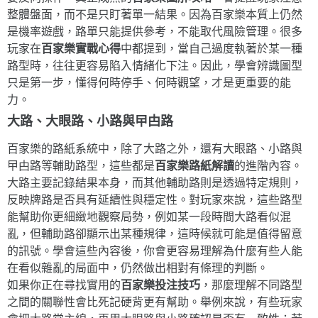
整體盤面，而不是只盯著單一結果。因為百家樂本質上仍然
是機率遊戲，路單只能提供參考，不能取代風險管理。很多
玩家在
百家樂實戰心得
中都提到，當自己過度執著於某一種
路型時，往往更容易陷入情緒化下注。因此，學會辨識圖型
只是第一步，懂得何時停手、何時觀望，才是更重要的能
力。
大路、大眼路、小路與曱甴路
百家樂的路紙系統中，除了大路之外，還有大眼路、小路與
曱甴路等輔助路型，這些都是
百家樂路紙解讀
的進階內容。
大路主要記錄結果本身，而其他輔助路則是透過特定規則，
反映牌路是否具有延續性與穩定性。對玩家來說，這些路型
能幫助你更細緻地觀察局勢，例如某一段時間大路看似混
亂，但輔助路卻顯示出某種規律，這時候就可能是值得留意
的訊號。學會這些內容後，你會更容易理解為什麼有些人能
在看似雜亂的局面中，仍然做出相對有條理的判斷。
如果你正在尋找實用的
百家樂投注技巧
，那麼理解不同路型
之間的關聯性會比死記硬背更有幫助。舉例來說，有些玩家