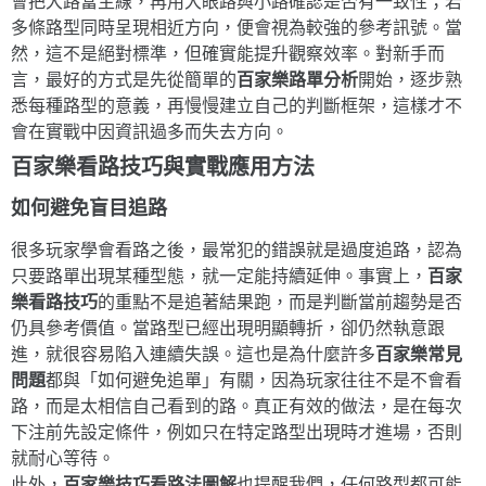
會把大路當主線，再用大眼路與小路確認是否有一致性；若
多條路型同時呈現相近方向，便會視為較強的參考訊號。當
然，這不是絕對標準，但確實能提升觀察效率。對新手而
言，最好的方式是先從簡單的
百家樂路單分析
開始，逐步熟
悉每種路型的意義，再慢慢建立自己的判斷框架，這樣才不
會在實戰中因資訊過多而失去方向。
百家樂看路技巧與實戰應用方法
如何避免盲目追路
很多玩家學會看路之後，最常犯的錯誤就是過度追路，認為
只要路單出現某種型態，就一定能持續延伸。事實上，
百家
樂看路技巧
的重點不是追著結果跑，而是判斷當前趨勢是否
仍具參考價值。當路型已經出現明顯轉折，卻仍然執意跟
進，就很容易陷入連續失誤。這也是為什麼許多
百家樂常見
問題
都與「如何避免追單」有關，因為玩家往往不是不會看
路，而是太相信自己看到的路。真正有效的做法，是在每次
下注前先設定條件，例如只在特定路型出現時才進場，否則
就耐心等待。
此外，
百家樂技巧看路法圖解
也提醒我們，任何路型都可能