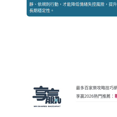
靜、依規則行動，才能降低情緒失控風險，提升
長期穩定性。
最多百家樂攻略技巧
享贏2026熱門推薦：