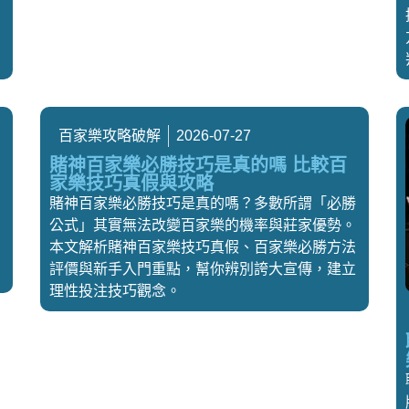
百家樂攻略破解
2026-07-27
賭神百家樂必勝技巧是真的嗎 比較百
家樂技巧真假與攻略
賭神百家樂必勝技巧是真的嗎？多數所謂「必勝
公式」其實無法改變百家樂的機率與莊家優勢。
本文解析賭神百家樂技巧真假、百家樂必勝方法
評價與新手入門重點，幫你辨別誇大宣傳，建立
理性投注技巧觀念。