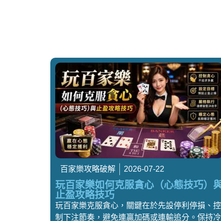
百家樂攻略破解
2026-07-22
玩百家樂如何克服貪心（心態技巧）
止盈攻略技巧
玩百家樂克服貪心，關鍵在於先設停利停損、控
制下注節奏，避免連贏加碼或連輸追分。保持冷