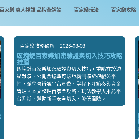
百家樂 真人視訊 品牌全評論
百家樂玩法
百家樂攻略
百家樂攻略破解
2026-08-03
區塊鏈百家樂加密驗證與切入技巧攻略
推薦
區塊鏈百家樂加密驗證與切入技巧，重點在於透
過雜湊、公開金鑰與可驗證機制確認遊戲公平
性，並學會辨識平台真偽、掌握下注節奏與資金
管理。本文整理百家樂攻略、玩法教學與推薦平
台判斷，幫助新手安全切入、降低風險。
法
率