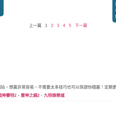
上一篇
1
2
3
4
5
下一篇
網站，想贏非常容易，不需要太多技巧也可以保證你穩贏！定期
戰神賽特2
、
雷神之錘2
、
九特娛樂城