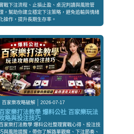
實戰下注流程、止損止盈、桌況判讀與風險管
理，幫助你建立穩定下注策略，避免追輸與情緒
化操作，提升長期生存率。
百家樂攻略破解
2026-07-17
百家樂打法教學 爆料公社 百家樂玩法
攻略與投注技巧
百家樂打法教學 爆料公社整理實戰心得、投注技
巧與風險提醒，帶你了解路單觀察、下注節奏、