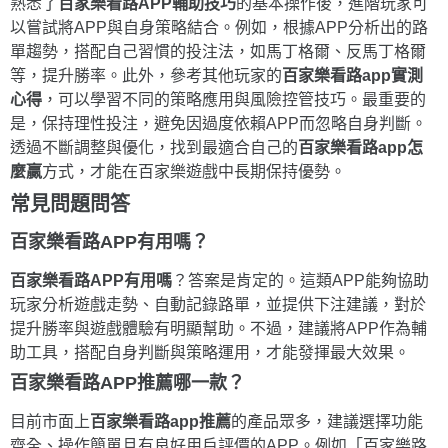
熟悉了
百家樂看路APP輔助技巧
的基本操作後，進階玩家可
以嘗試將APP與自身策略結合。例如，根據APP分析出的路
單趨勢，搭配自己習慣的投注法，如馬丁格爾、反馬丁格爾
等，提升勝率。此外，參考其他玩家的
百家樂看路app實測
心得
，可以學習不同的策略應用與風險控管技巧。最重要的
是，保持理性投注，避免因過度依賴APP而忽略自身判斷。
透過不斷調整與優化，找到最適合自己的
百家樂看路app怎
麼贏
方式，才能在百家樂遊戲中長期保持優勢。
常見問題問答
百家樂看路APP有用嗎？
百家樂看路APP有用嗎
？答案是肯定的。這類APP能夠協助
玩家分析遊戲走勢、自動記錄路單，並提供下注建議，對於
提升勝率與遊戲體驗有明顯幫助。不過，建議將APP作為輔
助工具，搭配自身判斷與策略運用，才能發揮最大效果。
百家樂看路APP推薦哪一款？
目前市面上
百家樂看路app推薦
的產品眾多，建議選擇功能
齊全、操作簡單且有良好用戶評價的APP。例如「百家樂路