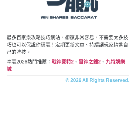
最多百家樂攻略技巧網站，想贏非常容易，不需要太多技
巧也可以保證你穩贏！定期更新文章、持續讓玩家精進自
己的牌技。
享贏2026熱門推薦：
戰神賽特2
、
雷神之錘2
、
九特娛樂
城
© 2026 All Rights Reserved.