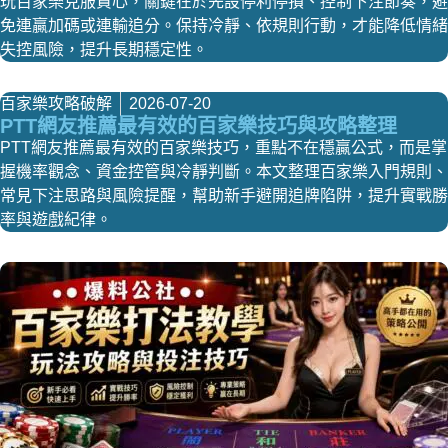
玩百家樂克服貪心，關鍵在於先設停利停損、控制下注節奏，避
免連贏加碼或連輸追分。保持冷靜、依規則行動，才能降低情緒
失控風險，提升長期穩定性。
百家樂攻略破解
2026-07-20
PTT網友推薦最有效的百家樂技巧與攻略整理
PTT網友推薦最有效的百家樂技巧，重點不在穩贏公式，而是掌
握機率觀念、資金控管與冷靜判斷。本文整理百家樂入門規則、
常見下注思路與風險提醒，幫助新手避開追牌陷阱，提升實戰勝
率與遊戲紀律。