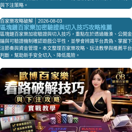
與下注策略。
百家樂攻略破解
2026-08-03
區塊鏈百家樂加密驗證與切入技巧攻略推薦
區塊鏈百家樂加密驗證與切入技巧，重點在於透過雜湊、公開金
鑰與可驗證機制確認遊戲公平性，並學會辨識平台真偽、掌握下
注節奏與資金管理。本文整理百家樂攻略、玩法教學與推薦平台
判斷，幫助新手安全切入、降低風險。