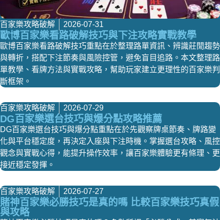
百家樂攻略破解
2026-07-31
歐博百家樂看路破解技巧與下注攻略實戰教學
歐博百家樂看路破解技巧重點在於整理路單資訊、辨識莊閒趨勢
與轉折，搭配下注節奏與風險控管，避免盲目追路。本文整理路
單教學、看牌方法與實戰攻略，幫助玩家建立更理性的百家樂判
斷框架。
百家樂攻略破解
2026-07-29
DG百家樂選台技巧與爆分點攻略推薦
DG百家樂選台技巧與爆分點重點在於先觀察牌桌節奏、牌路變
化與平台穩定度，再決定入座與下注時機。掌握選台攻略、風控
觀念與實戰心得，能提升操作效率，讓百家樂體驗更有條理、更
接近穩定發揮。
百家樂攻略破解
2026-07-27
賭神百家樂必勝技巧是真的嗎 比較百家樂技巧真假
與攻略