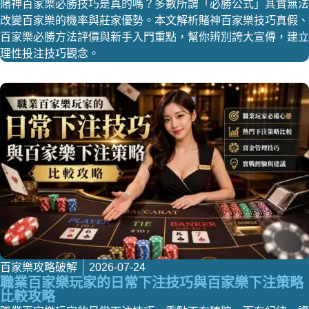
賭神百家樂必勝技巧是真的嗎？多數所謂「必勝公式」其實無法
改變百家樂的機率與莊家優勢。本文解析賭神百家樂技巧真假、
百家樂必勝方法評價與新手入門重點，幫你辨別誇大宣傳，建立
理性投注技巧觀念。
百家樂攻略破解
2026-07-24
職業百家樂玩家的日常下注技巧與百家樂下注策略
比較攻略