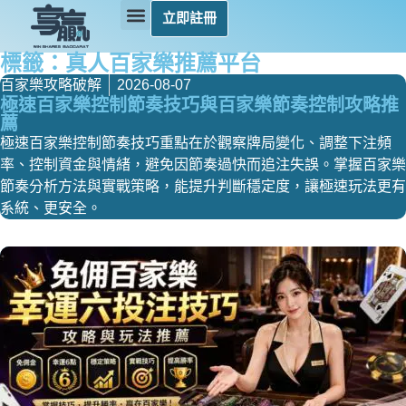
立即註冊
標籤：真人百家樂推薦平台
百家樂試玩首選
百家樂 真人視訊 品牌全評論
百家樂玩法
百家樂攻略
百家樂攻略破解
2026-08-07
極速百家樂控制節奏技巧與百家樂節奏控制攻略推
薦
極速百家樂控制節奏技巧重點在於觀察牌局變化、調整下注頻
率、控制資金與情緒，避免因節奏過快而追注失誤。掌握百家樂
節奏分析方法與實戰策略，能提升判斷穩定度，讓極速玩法更有
系統、更安全。