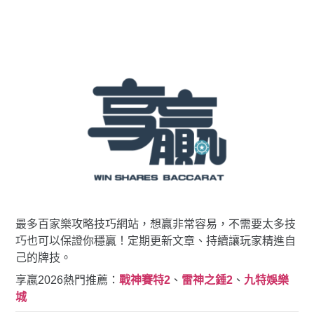
最多百家樂攻略技巧網站，想贏非常容易，不需要太多技
巧也可以保證你穩贏！定期更新文章、持續讓玩家精進自
己的牌技。
享贏2026熱門推薦：
戰神賽特2
、
雷神之錘2
、
九特娛樂
城