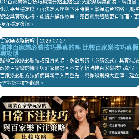
DG百家樂選台技巧與爆分點重點在於先觀察牌桌節奏、牌路變
化與平台穩定度，再決定入座與下注時機。掌握選台攻略、風控
觀念與實戰心得，能提升操作效率，讓百家樂體驗更有條理、更
接近穩定發揮。
百家樂攻略破解
2026-07-27
賭神百家樂必勝技巧是真的嗎 比較百家樂技巧真假
與攻略
賭神百家樂必勝技巧是真的嗎？多數所謂「必勝公式」其實無法
改變百家樂的機率與莊家優勢。本文解析賭神百家樂技巧真假、
百家樂必勝方法評價與新手入門重點，幫你辨別誇大宣傳，建立
理性投注技巧觀念。