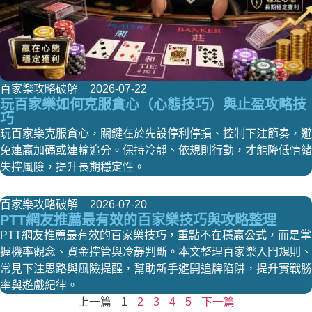
百家樂攻略破解
2026-07-22
玩百家樂如何克服貪心（心態技巧）與止盈攻略技
巧
玩百家樂克服貪心，關鍵在於先設停利停損、控制下注節奏，避
免連贏加碼或連輸追分。保持冷靜、依規則行動，才能降低情緒
失控風險，提升長期穩定性。
百家樂攻略破解
2026-07-20
PTT網友推薦最有效的百家樂技巧與攻略整理
PTT網友推薦最有效的百家樂技巧，重點不在穩贏公式，而是掌
握機率觀念、資金控管與冷靜判斷。本文整理百家樂入門規則、
常見下注思路與風險提醒，幫助新手避開追牌陷阱，提升實戰勝
率與遊戲紀律。
上一篇
1
2
3
4
5
下一篇