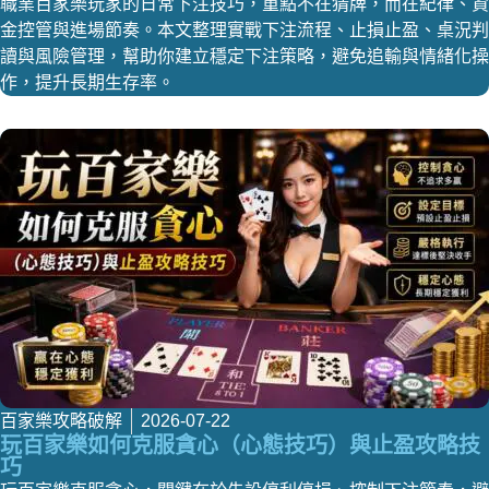
職業百家樂玩家的日常下注技巧，重點不在猜牌，而在紀律、資
金控管與進場節奏。本文整理實戰下注流程、止損止盈、桌況判
讀與風險管理，幫助你建立穩定下注策略，避免追輸與情緒化操
作，提升長期生存率。
百家樂攻略破解
2026-07-22
玩百家樂如何克服貪心（心態技巧）與止盈攻略技
巧