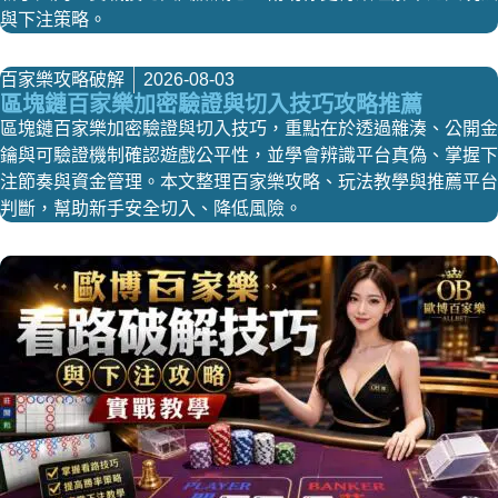
與下注策略。
百家樂攻略破解
2026-08-03
區塊鏈百家樂加密驗證與切入技巧攻略推薦
區塊鏈百家樂加密驗證與切入技巧，重點在於透過雜湊、公開金
鑰與可驗證機制確認遊戲公平性，並學會辨識平台真偽、掌握下
注節奏與資金管理。本文整理百家樂攻略、玩法教學與推薦平台
判斷，幫助新手安全切入、降低風險。