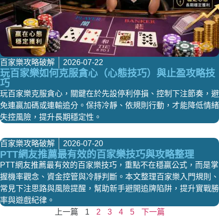
百家樂攻略破解
2026-07-22
玩百家樂如何克服貪心（心態技巧）與止盈攻略技
巧
玩百家樂克服貪心，關鍵在於先設停利停損、控制下注節奏，避
免連贏加碼或連輸追分。保持冷靜、依規則行動，才能降低情緒
失控風險，提升長期穩定性。
百家樂攻略破解
2026-07-20
PTT網友推薦最有效的百家樂技巧與攻略整理
PTT網友推薦最有效的百家樂技巧，重點不在穩贏公式，而是掌
握機率觀念、資金控管與冷靜判斷。本文整理百家樂入門規則、
常見下注思路與風險提醒，幫助新手避開追牌陷阱，提升實戰勝
率與遊戲紀律。
上一篇
1
2
3
4
5
下一篇