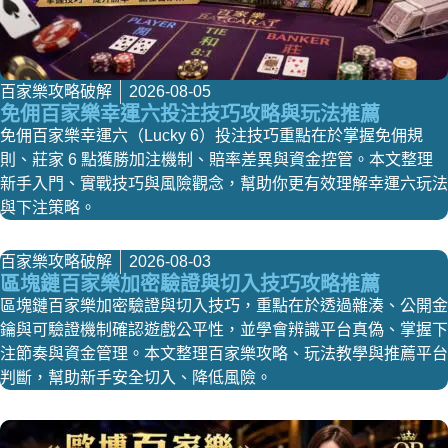
百家樂攻略破解
2026-08-05
免佣百家樂幸運六投注技巧攻略與玩法推薦
免佣百家樂幸運六（Lucky 6）投注技巧重點在於掌握免佣規
則、莊家 6 點獲勝加注機制、賠率差異與資金控管。本文整理
新手入門、實戰技巧與風險觀念，幫助你更有效理解幸運六玩法
與下注策略。
百家樂攻略破解
2026-08-03
區塊鏈百家樂加密驗證與切入技巧攻略推薦
區塊鏈百家樂加密驗證與切入技巧，重點在於透過雜湊、公開金
鑰與可驗證機制確認遊戲公平性，並學會辨識平台真偽、掌握下
注節奏與資金管理。本文整理百家樂攻略、玩法教學與推薦平台
判斷，幫助新手安全切入、降低風險。