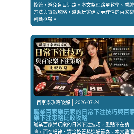
控管，避免盲目追路。本文整理路單教學、看牌
方法與實戰攻略，幫助玩家建立更理性的百家樂
判斷框架。
百家樂攻略破解
2026-07-24
職業百家樂玩家的日常下注技巧與百
樂下注策略比較攻略
職業百家樂玩家的日常下注技巧，重點不在猜
牌，而在紀律、資金控管與進場節奏。本文整理