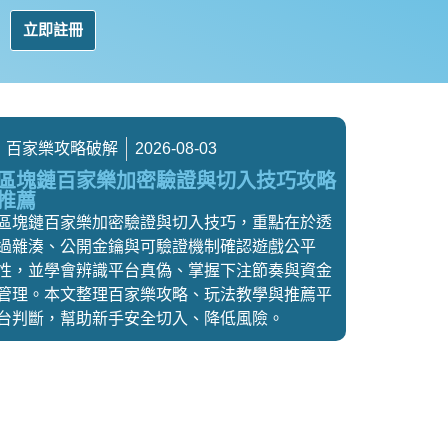
立即註冊
百家樂攻略破解
2026-08-03
區塊鏈百家樂加密驗證與切入技巧攻略
推薦
區塊鏈百家樂加密驗證與切入技巧，重點在於透
過雜湊、公開金鑰與可驗證機制確認遊戲公平
性，並學會辨識平台真偽、掌握下注節奏與資金
管理。本文整理百家樂攻略、玩法教學與推薦平
台判斷，幫助新手安全切入、降低風險。