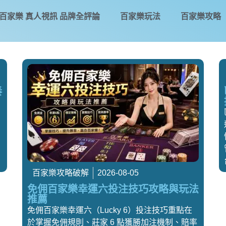
百家樂 真人視訊 品牌全評論
百家樂玩法
百家樂攻略
奏
百家樂攻略破解
2026-08-05
免佣百家樂幸運六投注技巧攻略與玩法
推薦
免佣百家樂幸運六（Lucky 6）投注技巧重點在
於掌握免佣規則、莊家 6 點獲勝加注機制、賠率