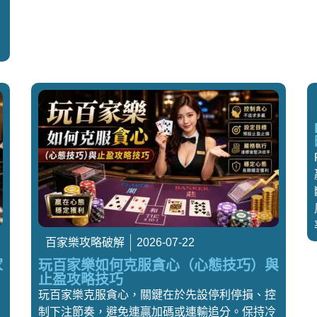
百家樂攻略破解
2026-07-22
家
玩百家樂如何克服貪心（心態技巧）與
止盈攻略技巧
玩百家樂克服貪心，關鍵在於先設停利停損、控
制下注節奏，避免連贏加碼或連輸追分。保持冷