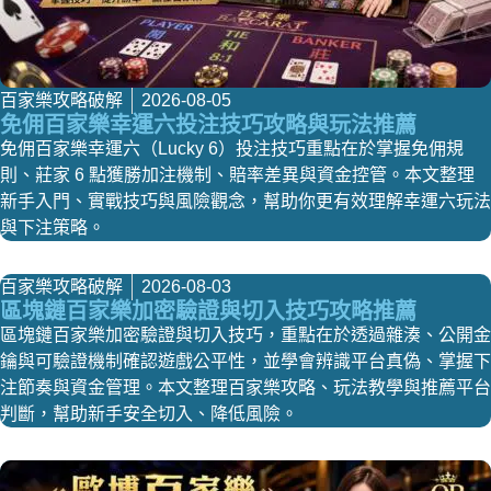
百家樂攻略破解
2026-08-05
免佣百家樂幸運六投注技巧攻略與玩法推薦
免佣百家樂幸運六（Lucky 6）投注技巧重點在於掌握免佣規
則、莊家 6 點獲勝加注機制、賠率差異與資金控管。本文整理
新手入門、實戰技巧與風險觀念，幫助你更有效理解幸運六玩法
與下注策略。
百家樂攻略破解
2026-08-03
區塊鏈百家樂加密驗證與切入技巧攻略推薦
區塊鏈百家樂加密驗證與切入技巧，重點在於透過雜湊、公開金
鑰與可驗證機制確認遊戲公平性，並學會辨識平台真偽、掌握下
注節奏與資金管理。本文整理百家樂攻略、玩法教學與推薦平台
判斷，幫助新手安全切入、降低風險。