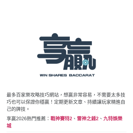
最多百家樂攻略技巧網站，想贏非常容易，不需要太多技
巧也可以保證你穩贏！定期更新文章、持續讓玩家精進自
己的牌技。
享贏2026熱門推薦：
戰神賽特2
、
雷神之錘2
、
九特娛樂
城