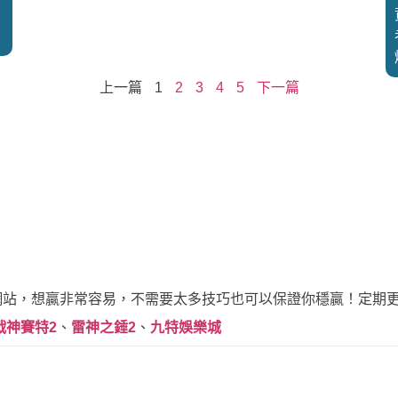
上一篇
1
2
3
4
5
下一篇
網站，想贏非常容易，不需要太多技巧也可以保證你穩贏！定期
戰神賽特2
、
雷神之錘2
、
九特娛樂城