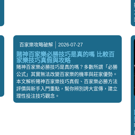
百家樂攻略破解
2026-07-27
賭神百家樂必勝技巧是真的嗎 比較百
家樂技巧真假與攻略
賭神百家樂必勝技巧是真的嗎？多數所謂「必勝
公式」其實無法改變百家樂的機率與莊家優勢。
本文解析賭神百家樂技巧真假、百家樂必勝方法
評價與新手入門重點，幫你辨別誇大宣傳，建立
理性投注技巧觀念。