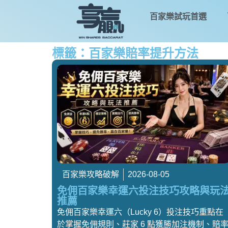
百家樂試玩首選
標籤：百家樂賠率提升方法
百家樂攻略破解
2026-08-05
免佣百家樂幸運六投注技巧攻略與玩
推薦
免佣百家樂幸運六（Lucky 6）投注技巧重點在
於掌握免佣規則、莊家 6 點獲勝加注機制、賠