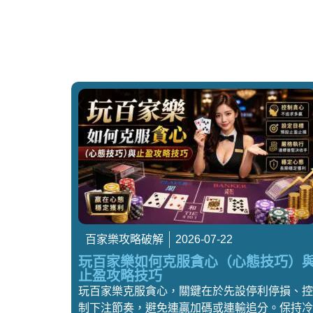
百家樂攻略破解
2026-07-22
玩百家樂如何克服貪心（心態技巧）
止盈攻略技巧
玩百家樂克服貪心，關鍵在於先設停利停損、控
制下注節奏，避免連贏加碼或連輸追分。保持冷