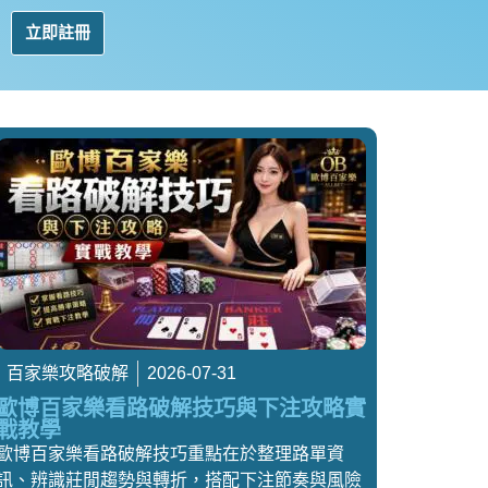
立即註冊
百家樂攻略破解
2026-07-31
歐博百家樂看路破解技巧與下注攻略實
戰教學
歐博百家樂看路破解技巧重點在於整理路單資
訊、辨識莊閒趨勢與轉折，搭配下注節奏與風險