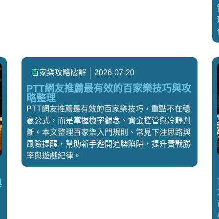
百家樂攻略破解
2026-07-20
PTT網友推薦最有效的百家樂技巧與攻
略整理
PTT網友推薦最有效的百家樂技巧，重點不在穩
贏公式，而是掌握機率觀念、資金控管與冷靜判
斷。本文整理百家樂入門規則、常見下注思路與
風險提醒，幫助新手避開追牌陷阱，提升實戰勝
率與遊戲紀律。
與