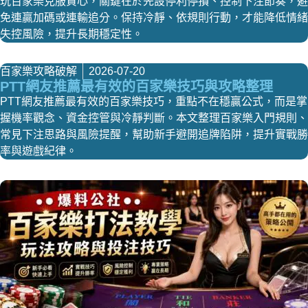
玩百家樂克服貪心，關鍵在於先設停利停損、控制下注節奏，避
免連贏加碼或連輸追分。保持冷靜、依規則行動，才能降低情緒
失控風險，提升長期穩定性。
百家樂攻略破解
2026-07-20
PTT網友推薦最有效的百家樂技巧與攻略整理
PTT網友推薦最有效的百家樂技巧，重點不在穩贏公式，而是掌
握機率觀念、資金控管與冷靜判斷。本文整理百家樂入門規則、
常見下注思路與風險提醒，幫助新手避開追牌陷阱，提升實戰勝
率與遊戲紀律。