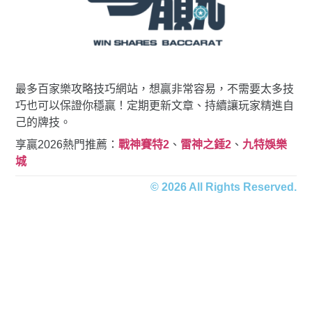
最多百家樂攻略技巧網站，想贏非常容易，不需要太多技
巧也可以保證你穩贏！定期更新文章、持續讓玩家精進自
己的牌技。
享贏2026熱門推薦：
戰神賽特2
、
雷神之錘2
、
九特娛樂
城
© 2026 All Rights Reserved.