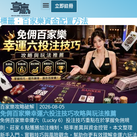
立即註冊
標籤：百家樂資金配置方法
百家樂試玩首選
百家樂 真人視訊 品牌全評論
百家樂玩法
百家樂攻略
百家樂攻略破解
2026-08-05
免佣百家樂幸運六投注技巧攻略與玩法推薦
免佣百家樂幸運六（Lucky 6）投注技巧重點在於掌握免佣規
則、莊家 6 點獲勝加注機制、賠率差異與資金控管。本文整理
新手入門、實戰技巧與風險觀念，幫助你更有效理解幸運六玩法