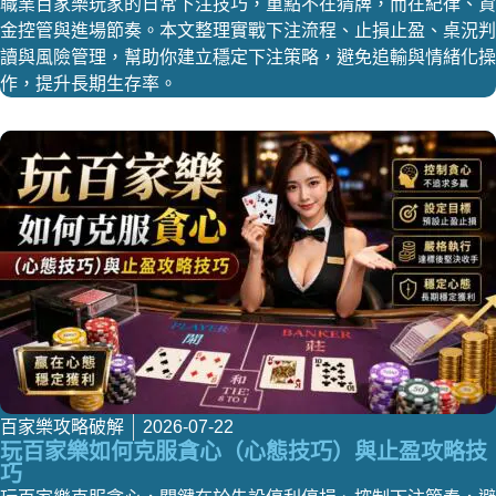
職業百家樂玩家的日常下注技巧，重點不在猜牌，而在紀律、資
金控管與進場節奏。本文整理實戰下注流程、止損止盈、桌況判
讀與風險管理，幫助你建立穩定下注策略，避免追輸與情緒化操
作，提升長期生存率。
百家樂攻略破解
2026-07-22
玩百家樂如何克服貪心（心態技巧）與止盈攻略技
巧