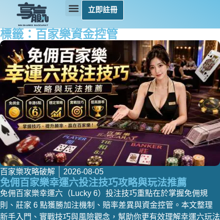
立即註冊
標籤：百家樂資金控管
百家樂試玩首選
百家樂 真人視訊 品牌全評論
百家樂玩法
百家樂攻略
百家樂攻略破解
2026-08-05
免佣百家樂幸運六投注技巧攻略與玩法推薦
免佣百家樂幸運六（Lucky 6）投注技巧重點在於掌握免佣規
則、莊家 6 點獲勝加注機制、賠率差異與資金控管。本文整理
新手入門、實戰技巧與風險觀念，幫助你更有效理解幸運六玩法