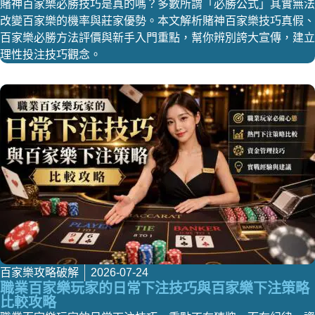
賭神百家樂必勝技巧是真的嗎？多數所謂「必勝公式」其實無法
改變百家樂的機率與莊家優勢。本文解析賭神百家樂技巧真假、
百家樂必勝方法評價與新手入門重點，幫你辨別誇大宣傳，建立
理性投注技巧觀念。
百家樂攻略破解
2026-07-24
職業百家樂玩家的日常下注技巧與百家樂下注策略
比較攻略