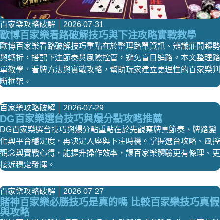
百家樂攻略破解
2026-07-31
歐博百家樂看路破解技巧與下注攻略實戰教學
歐博百家樂看路破解技巧重點在於整理路單資訊、辨識莊閒趨勢
與轉折，搭配下注節奏與風險控管，避免盲目追路。本文整理路
單教學、看牌方法與實戰攻略，幫助玩家建立更理性的百家樂判
斷框架。
百家樂攻略破解
2026-07-29
DG百家樂選台技巧與爆分點攻略推薦
DG百家樂選台技巧與爆分點重點在於先觀察牌桌節奏、牌路變
化與平台穩定度，再決定入座與下注時機。掌握選台攻略、風控
觀念與實戰心得，能提升操作效率，讓百家樂體驗更有條理、更
接近穩定發揮。
百家樂攻略破解
2026-07-27
賭神百家樂必勝技巧是真的嗎 比較百家樂技巧真假
與攻略