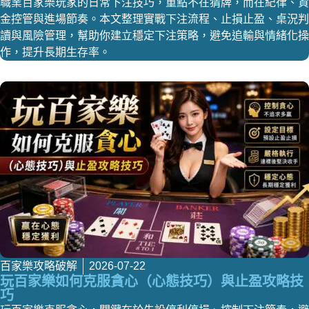
職業百家樂玩家的日常下注技巧，重點不在猜牌，而在紀律、資
金控管與進場節奏。本文整理實戰下注流程、止損止盈、桌況判
讀與風險管理，幫助你建立穩定下注策略，避免追輸與情緒化操
作，提升長期生存率。
百家樂攻略破解
2026-07-22
玩百家樂如何克服貪心（心態技巧）與止盈攻略技
巧