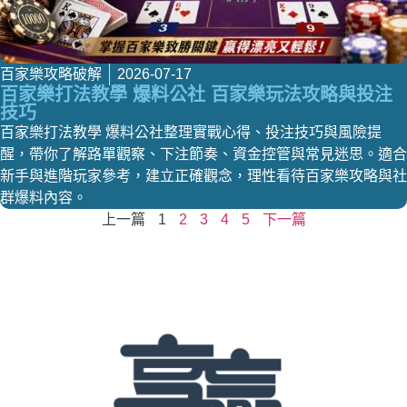
百家樂攻略破解
2026-07-17
百家樂打法教學 爆料公社 百家樂玩法攻略與投注
技巧
百家樂打法教學 爆料公社整理實戰心得、投注技巧與風險提
醒，帶你了解路單觀察、下注節奏、資金控管與常見迷思。適合
新手與進階玩家參考，建立正確觀念，理性看待百家樂攻略與社
群爆料內容。
上一篇
1
2
3
4
5
下一篇