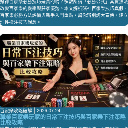
賭神百家樂必勝技巧是真的嗎？多數所謂「必勝公式」其實無法
改變百家樂的機率與莊家優勢。本文解析賭神百家樂技巧真假、
百家樂必勝方法評價與新手入門重點，幫你辨別誇大宣傳，建立
理性投注技巧觀念。
百家樂攻略破解
2026-07-24
職業百家樂玩家的日常下注技巧與百家樂下注策略
比較攻略