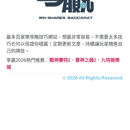
最多百家樂攻略技巧網站，想贏非常容易，不需要太多技
巧也可以保證你穩贏！定期更新文章、持續讓玩家精進自
己的牌技。
享贏2026熱門推薦：
戰神賽特2
、
雷神之錘2
、
九特娛樂
城
© 2026 All Rights Reserved.