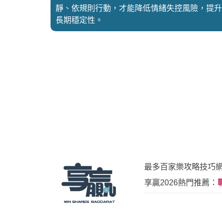
靜、依規則行動，才能降低情緒失控風險，提升
長期穩定性。
最多百家樂攻略技巧
享贏2026熱門推薦：