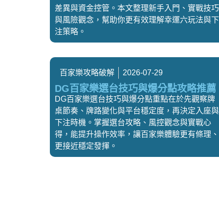
差異與資金控管。本文整理新手入門、實戰技巧
與風險觀念，幫助你更有效理解幸運六玩法與下
注策略。
百家樂攻略破解
2026-07-29
DG百家樂選台技巧與爆分點攻略推薦
DG百家樂選台技巧與爆分點重點在於先觀察牌
桌節奏、牌路變化與平台穩定度，再決定入座與
下注時機。掌握選台攻略、風控觀念與實戰心
得，能提升操作效率，讓百家樂體驗更有條理、
更接近穩定發揮。