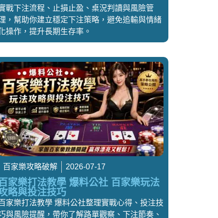
實戰下注流程、止損止盈、桌況判讀與風險管
理，幫助你建立穩定下注策略，避免追輸與情緒
化操作，提升長期生存率。
百家樂攻略破解
2026-07-17
百家樂打法教學 爆料公社 百家樂玩法
攻略與投注技巧
百家樂打法教學 爆料公社整理實戰心得、投注技
巧與風險提醒，帶你了解路單觀察、下注節奏、