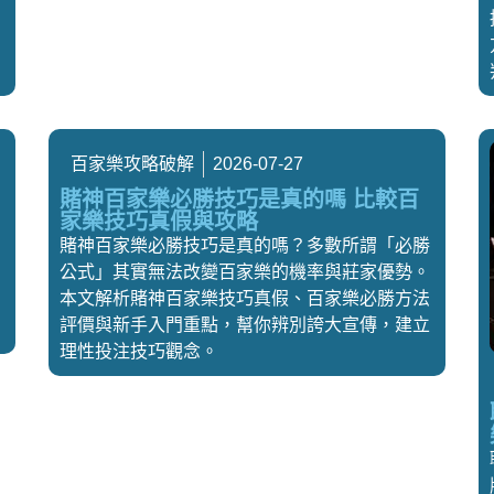
百家樂攻略破解
2026-07-27
賭神百家樂必勝技巧是真的嗎 比較百
家樂技巧真假與攻略
賭神百家樂必勝技巧是真的嗎？多數所謂「必勝
公式」其實無法改變百家樂的機率與莊家優勢。
本文解析賭神百家樂技巧真假、百家樂必勝方法
評價與新手入門重點，幫你辨別誇大宣傳，建立
理性投注技巧觀念。