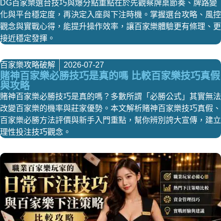
DG百家樂選台技巧與爆分點重點在於先觀察牌桌節奏、牌路變
化與平台穩定度，再決定入座與下注時機。掌握選台攻略、風控
觀念與實戰心得，能提升操作效率，讓百家樂體驗更有條理、更
接近穩定發揮。
百家樂攻略破解
2026-07-27
賭神百家樂必勝技巧是真的嗎 比較百家樂技巧真假
與攻略
賭神百家樂必勝技巧是真的嗎？多數所謂「必勝公式」其實無法
改變百家樂的機率與莊家優勢。本文解析賭神百家樂技巧真假、
百家樂必勝方法評價與新手入門重點，幫你辨別誇大宣傳，建立
理性投注技巧觀念。