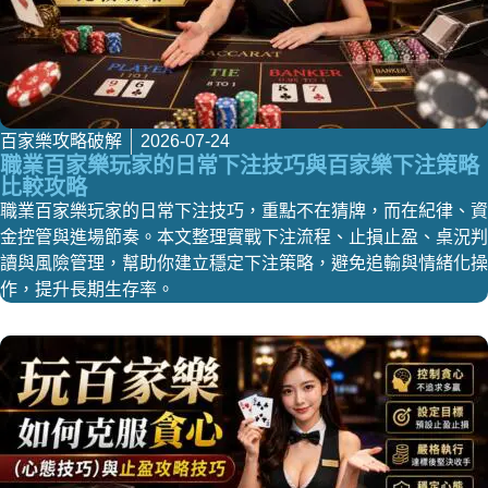
百家樂攻略破解
2026-07-24
職業百家樂玩家的日常下注技巧與百家樂下注策略
比較攻略
職業百家樂玩家的日常下注技巧，重點不在猜牌，而在紀律、資
金控管與進場節奏。本文整理實戰下注流程、止損止盈、桌況判
讀與風險管理，幫助你建立穩定下注策略，避免追輸與情緒化操
作，提升長期生存率。