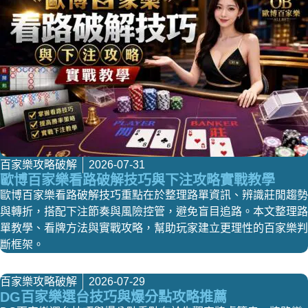
百家樂攻略破解
2026-07-31
歐博百家樂看路破解技巧與下注攻略實戰教學
歐博百家樂看路破解技巧重點在於整理路單資訊、辨識莊閒趨勢
與轉折，搭配下注節奏與風險控管，避免盲目追路。本文整理路
單教學、看牌方法與實戰攻略，幫助玩家建立更理性的百家樂判
斷框架。
百家樂攻略破解
2026-07-29
DG百家樂選台技巧與爆分點攻略推薦