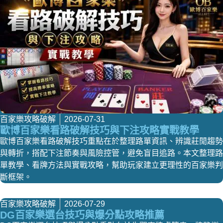
百家樂攻略破解
2026-07-31
歐博百家樂看路破解技巧與下注攻略實戰教學
歐博百家樂看路破解技巧重點在於整理路單資訊、辨識莊閒趨勢
與轉折，搭配下注節奏與風險控管，避免盲目追路。本文整理路
單教學、看牌方法與實戰攻略，幫助玩家建立更理性的百家樂判
斷框架。
百家樂攻略破解
2026-07-29
DG百家樂選台技巧與爆分點攻略推薦