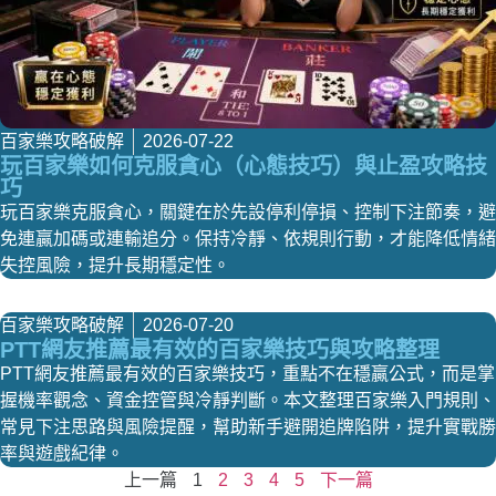
百家樂攻略破解
2026-07-22
玩百家樂如何克服貪心（心態技巧）與止盈攻略技
巧
玩百家樂克服貪心，關鍵在於先設停利停損、控制下注節奏，避
免連贏加碼或連輸追分。保持冷靜、依規則行動，才能降低情緒
失控風險，提升長期穩定性。
百家樂攻略破解
2026-07-20
PTT網友推薦最有效的百家樂技巧與攻略整理
PTT網友推薦最有效的百家樂技巧，重點不在穩贏公式，而是掌
握機率觀念、資金控管與冷靜判斷。本文整理百家樂入門規則、
常見下注思路與風險提醒，幫助新手避開追牌陷阱，提升實戰勝
率與遊戲紀律。
上一篇
1
2
3
4
5
下一篇