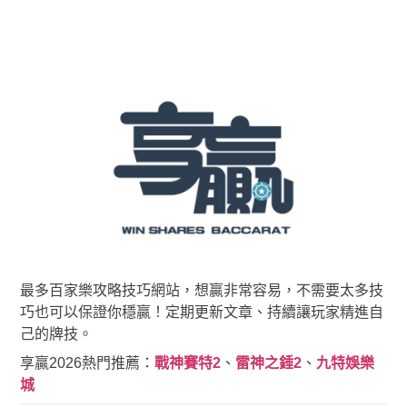
最多百家樂攻略技巧網站，想贏非常容易，不需要太多技
巧也可以保證你穩贏！定期更新文章、持續讓玩家精進自
己的牌技。
享贏2026熱門推薦：
戰神賽特2
、
雷神之錘2
、
九特娛樂
城