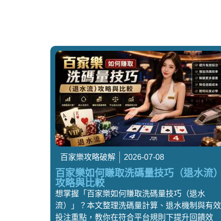
百家樂攻略破解
2026-07-08
百家樂如何賺取洗碼量技巧（退水流
攻略與比較
想掌握「百家樂如何賺取洗碼量技巧（退水
流）」？本文整理洗碼量計算、退水機制與有效
投注重點，教你在符合平台規則下提升回饋效