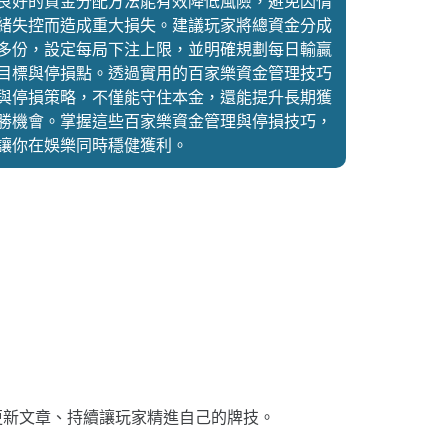
良好的資金分配方法能有效降低風險，避免因情
緒失控而造成重大損失。建議玩家將總資金分成
多份，設定每局下注上限，並明確規劃每日輸贏
目標與停損點。透過實用的百家樂資金管理技巧
與停損策略，不僅能守住本金，還能提升長期獲
勝機會。掌握這些百家樂資金管理與停損技巧，
讓你在娛樂同時穩健獲利。
更新文章、持續讓玩家精進自己的牌技。