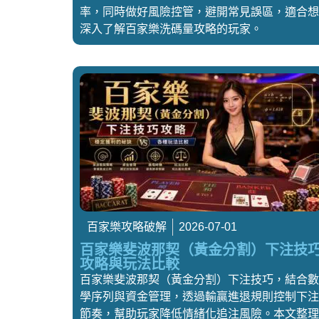
率，同時做好風險控管，避開常見誤區，適合想
深入了解百家樂洗碼量攻略的玩家。
百家樂攻略破解
2026-07-01
百家樂斐波那契（黃金分割）下注技
攻略與玩法比較
百家樂斐波那契（黃金分割）下注技巧，結合數
學序列與資金管理，透過輸贏進退規則控制下注
節奏，幫助玩家降低情緒化追注風險。本文整理