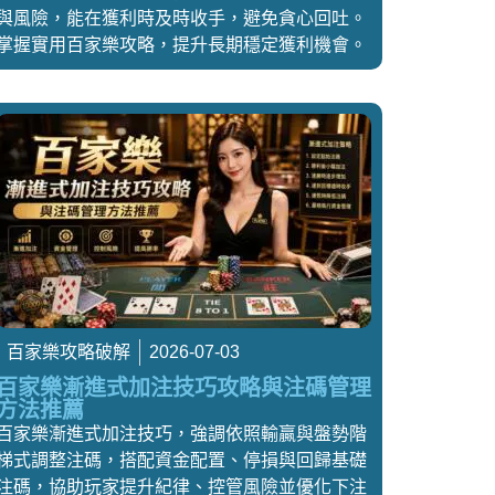
與風險，能在獲利時及時收手，避免貪心回吐。
掌握實用百家樂攻略，提升長期穩定獲利機會。
百家樂攻略破解
2026-07-03
百家樂漸進式加注技巧攻略與注碼管理
方法推薦
百家樂漸進式加注技巧，強調依照輸贏與盤勢階
梯式調整注碼，搭配資金配置、停損與回歸基礎
注碼，協助玩家提升紀律、控管風險並優化下注