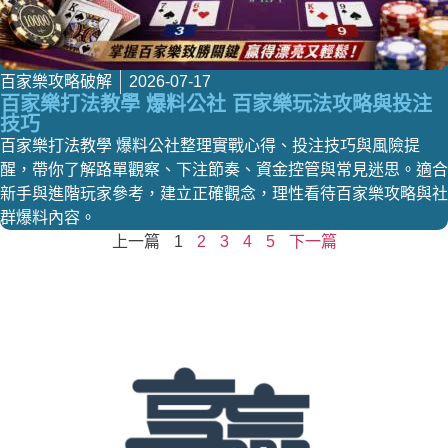
百家樂攻略破解
2026-07-17
百家樂打法教學 爆料公社 百家樂玩法攻略與投注
技巧
百家樂打法教學 爆料公社整理實戰心得、投注技巧與風險提
醒，帶你了解路單觀察、下注節奏、資金控管與常見迷思。適合
新手與進階玩家參考，建立正確觀念，理性看待百家樂攻略與社
群爆料內容。
上一篇
1
2
3
4
5
下一篇