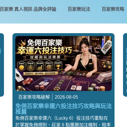
百家樂 真人視訊 品牌全評論
百家樂玩法
百家樂攻略
奏
百家樂攻略破解
2026-08-05
免佣百家樂幸運六投注技巧攻略與玩法
推薦
免佣百家樂幸運六（Lucky 6）投注技巧重點在
於掌握免佣規則、莊家 6 點獲勝加注機制、賠率