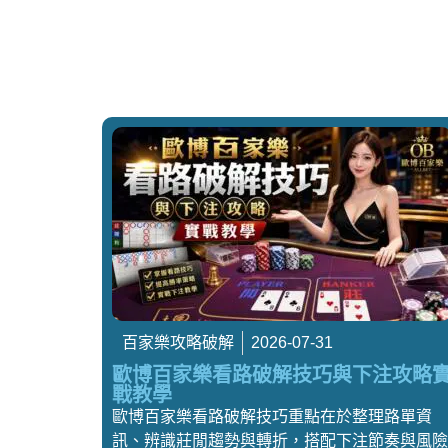
百家樂攻略破解
2026-07-31
歐博百家樂看路破解技巧與下注攻略
戰教學
歐博百家樂看路破解技巧重點在於整理路單資
訊、辨識莊閒趨勢與轉折，搭配下注節奏與風險