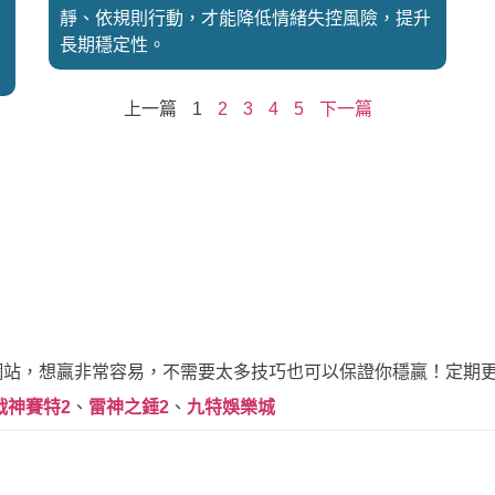
靜、依規則行動，才能降低情緒失控風險，提升
長期穩定性。
上一篇
1
2
3
4
5
下一篇
網站，想贏非常容易，不需要太多技巧也可以保證你穩贏！定期
戰神賽特2
、
雷神之錘2
、
九特娛樂城