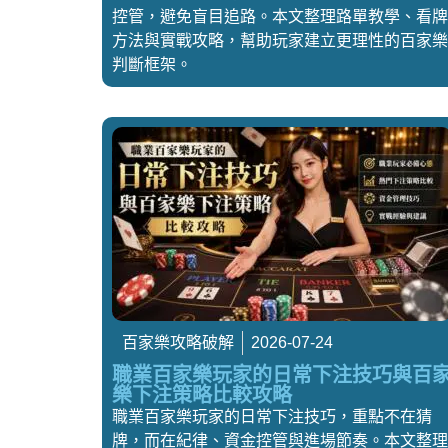
控管，避免盲目追路。本文整理路單教學、看牌
方法與實戰攻略，幫助玩家建立更理性的百家樂
判斷框架。
百家樂攻略破解
2026-07-24
職業百家樂玩家的日常下注技巧與百
樂下注策略比較攻略
職業百家樂玩家的日常下注技巧，重點不在猜
牌，而在紀律、資金控管與進場節奏。本文整理