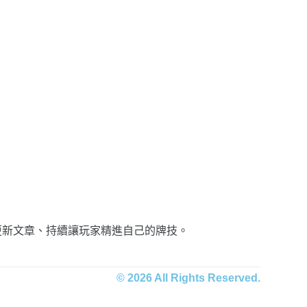
更新文章、持續讓玩家精進自己的牌技。
© 2026 All Rights Reserved.