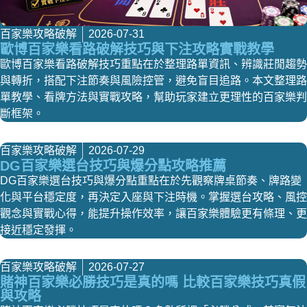
百家樂攻略破解
2026-07-31
歐博百家樂看路破解技巧與下注攻略實戰教學
歐博百家樂看路破解技巧重點在於整理路單資訊、辨識莊閒趨勢
與轉折，搭配下注節奏與風險控管，避免盲目追路。本文整理路
單教學、看牌方法與實戰攻略，幫助玩家建立更理性的百家樂判
斷框架。
百家樂攻略破解
2026-07-29
DG百家樂選台技巧與爆分點攻略推薦
DG百家樂選台技巧與爆分點重點在於先觀察牌桌節奏、牌路變
化與平台穩定度，再決定入座與下注時機。掌握選台攻略、風控
觀念與實戰心得，能提升操作效率，讓百家樂體驗更有條理、更
接近穩定發揮。
百家樂攻略破解
2026-07-27
賭神百家樂必勝技巧是真的嗎 比較百家樂技巧真假
與攻略