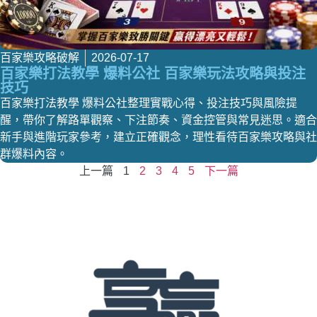
百家樂攻略破解
2026-07-17
百家樂打法教學 爆料公社 百家樂玩法攻略與投注
技巧
百家樂打法教學 爆料公社整理實戰心得、投注技巧與風險提
醒，帶你了解路單觀察、下注節奏、資金控管與常見迷思。適合
新手與進階玩家參考，建立正確觀念，理性看待百家樂攻略與社
群爆料內容。
上一篇
1
2
3
4
5
下一篇