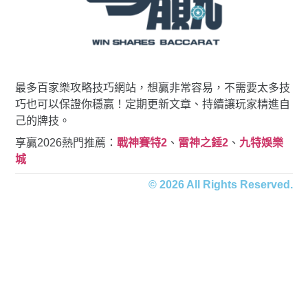
最多百家樂攻略技巧網站，想贏非常容易，不需要太多技
巧也可以保證你穩贏！定期更新文章、持續讓玩家精進自
己的牌技。
享贏2026熱門推薦：
戰神賽特2
、
雷神之錘2
、
九特娛樂
城
© 2026 All Rights Reserved.