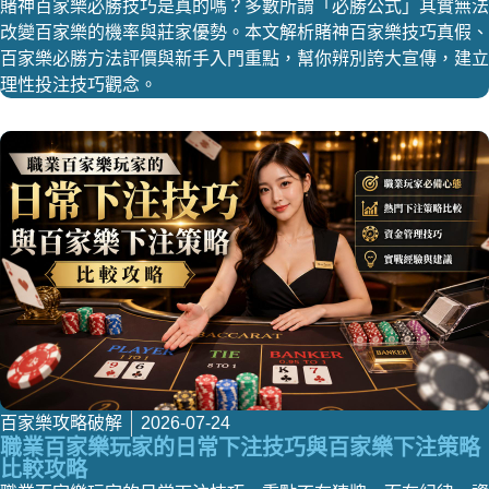
賭神百家樂必勝技巧是真的嗎？多數所謂「必勝公式」其實無法
改變百家樂的機率與莊家優勢。本文解析賭神百家樂技巧真假、
百家樂必勝方法評價與新手入門重點，幫你辨別誇大宣傳，建立
理性投注技巧觀念。
百家樂攻略破解
2026-07-24
職業百家樂玩家的日常下注技巧與百家樂下注策略
比較攻略