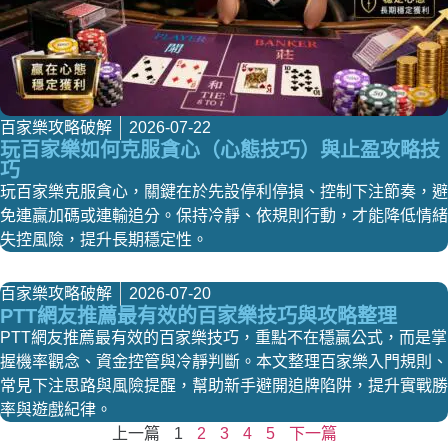
百家樂攻略破解
2026-07-22
玩百家樂如何克服貪心（心態技巧）與止盈攻略技
巧
玩百家樂克服貪心，關鍵在於先設停利停損、控制下注節奏，避
免連贏加碼或連輸追分。保持冷靜、依規則行動，才能降低情緒
失控風險，提升長期穩定性。
百家樂攻略破解
2026-07-20
PTT網友推薦最有效的百家樂技巧與攻略整理
PTT網友推薦最有效的百家樂技巧，重點不在穩贏公式，而是掌
握機率觀念、資金控管與冷靜判斷。本文整理百家樂入門規則、
常見下注思路與風險提醒，幫助新手避開追牌陷阱，提升實戰勝
率與遊戲紀律。
上一篇
1
2
3
4
5
下一篇