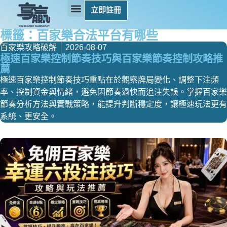
立即註冊
標籤：百家樂合法平台有哪些
百家樂試玩首選
百家樂 真人視訊 品牌全評論
百家樂玩法
百家樂攻略
百家樂攻略破解
2026-08-07
極速百家樂控制節奏技巧與百家樂節奏控制攻略推
薦
極速百家樂控制節奏技巧重點在於觀察牌局變化、調整下注頻
率、控制資金與情緒，避免因節奏過快而追注失誤。掌握百家樂
節奏分析方法與實戰策略，能提升判斷穩定度，讓極速玩法更有
系統、更安全。