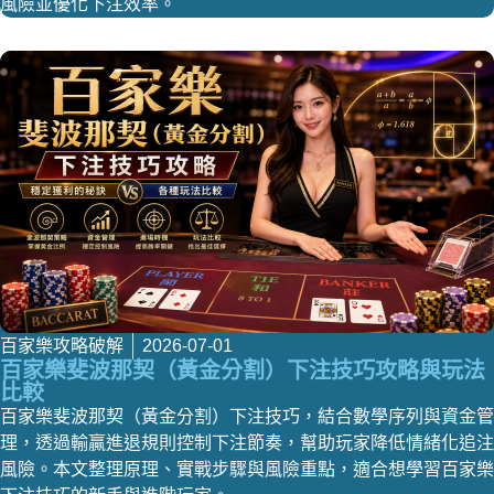
風險並優化下注效率。
百家樂攻略破解
2026-07-01
百家樂斐波那契（黃金分割）下注技巧攻略與玩法
比較
百家樂斐波那契（黃金分割）下注技巧，結合數學序列與資金管
理，透過輸贏進退規則控制下注節奏，幫助玩家降低情緒化追注
風險。本文整理原理、實戰步驟與風險重點，適合想學習百家樂