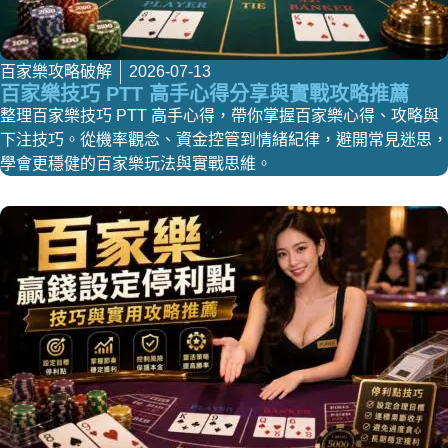
百家樂攻略破解
2026-07-13
百家樂技巧 PTT 高手心得分享與實戰攻略推薦
整理百家樂技巧 PTT 高手心得，帶你掌握百家樂心得、攻略與
下注技巧。從機率觀念、資金控管到情緒紀律，避開常見迷思，
學會更穩健的百家樂玩法與實戰思維。