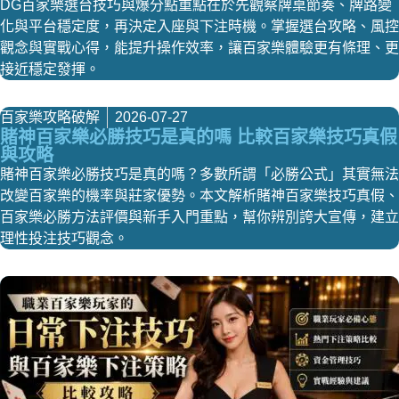
DG百家樂選台技巧與爆分點重點在於先觀察牌桌節奏、牌路變
化與平台穩定度，再決定入座與下注時機。掌握選台攻略、風控
觀念與實戰心得，能提升操作效率，讓百家樂體驗更有條理、更
接近穩定發揮。
百家樂攻略破解
2026-07-27
賭神百家樂必勝技巧是真的嗎 比較百家樂技巧真假
與攻略
賭神百家樂必勝技巧是真的嗎？多數所謂「必勝公式」其實無法
改變百家樂的機率與莊家優勢。本文解析賭神百家樂技巧真假、
百家樂必勝方法評價與新手入門重點，幫你辨別誇大宣傳，建立
理性投注技巧觀念。