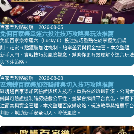
百家樂攻略破解
2026-08-05
免佣百家樂幸運六投注技巧攻略與玩法推薦
免佣百家樂幸運六（Lucky 6）投注技巧重點在於掌握免佣規
則、莊家 6 點獲勝加注機制、賠率差異與資金控管。本文整理
新手入門、實戰技巧與風險觀念，幫助你更有效理解幸運六玩法
與下注策略。
百家樂攻略破解
2026-08-03
區塊鏈百家樂加密驗證與切入技巧攻略推薦
區塊鏈百家樂加密驗證與切入技巧，重點在於透過雜湊、公開金
鑰與可驗證機制確認遊戲公平性，並學會辨識平台真偽、掌握下
注節奏與資金管理。本文整理百家樂攻略、玩法教學與推薦平台
判斷，幫助新手安全切入、降低風險。