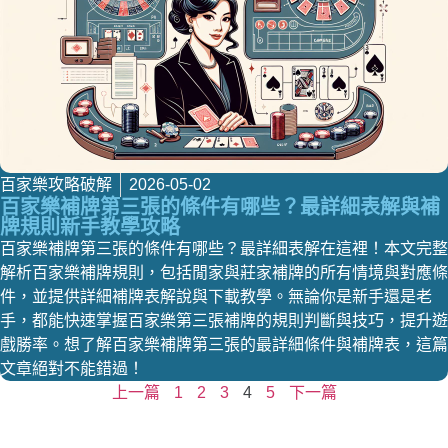
百家樂攻略破解
2026-05-02
百家樂補牌第三張的條件有哪些？最詳細表解與補
牌規則新手教學攻略
百家樂補牌第三張的條件有哪些？最詳細表解在這裡！本文完整
解析百家樂補牌規則，包括閒家與莊家補牌的所有情境與對應條
件，並提供詳細補牌表解說與下載教學。無論你是新手還是老
手，都能快速掌握百家樂第三張補牌的規則判斷與技巧，提升遊
戲勝率。想了解百家樂補牌第三張的最詳細條件與補牌表，這篇
文章絕對不能錯過！
上一篇
1
2
3
4
5
下一篇