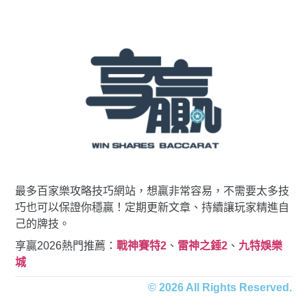
最多百家樂攻略技巧網站，想贏非常容易，不需要太多技
巧也可以保證你穩贏！定期更新文章、持續讓玩家精進自
己的牌技。
享贏2026熱門推薦：
戰神賽特2
、
雷神之錘2
、
九特娛樂
城
© 2026 All Rights Reserved.