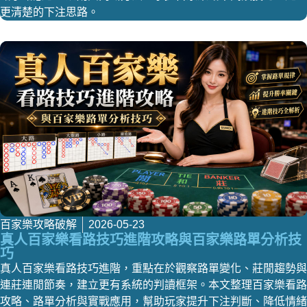
更清楚的下注思路。
百家樂攻略破解
2026-05-23
真人百家樂看路技巧進階攻略與百家樂路單分析技
巧
真人百家樂看路技巧進階，重點在於觀察路單變化、莊閒趨勢與
連莊連閒節奏，建立更有系統的判讀框架。本文整理百家樂看路
攻略、路單分析與實戰應用，幫助玩家提升下注判斷、降低情緒