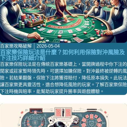
百家樂攻略破解
2026-05-04
百家樂保險玩法是什麼？如何利用保險對沖風險及
下注技巧詳細介紹
百家樂保險玩法是在傳統百家樂基礎上，當開牌過程中你下注的
閒家或莊家暫時領先時，可選擇加購保險，對沖最終被逆轉的風
險。若結果翻盤，保險下注將獲得賠付，降低原本損失。此玩法
讓百家樂更具靈活性，適合想降低風險的玩家。了解百家樂保險
下注時機與賠率，能幫助玩家提升勝率與遊戲體驗。