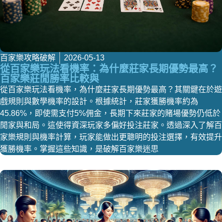
百家樂攻略破解
2026-05-13
從百家樂玩法看機率：為什麼莊家長期優勢最高？
百家樂莊閒勝率比較與
從百家樂玩法看機率，為什麼莊家長期優勢最高？其關鍵在於遊
戲規則與數學機率的設計。根據統計，莊家獲勝機率約為
45.86%，即使需支付5%佣金，長期下來莊家的賭場優勢仍低於
閒家與和局。這使得資深玩家多偏好投注莊家。透過深入了解百
家樂規則與機率計算，玩家能做出更聰明的投注選擇，有效提升
獲勝機率。掌握這些知識，是破解百家樂迷思