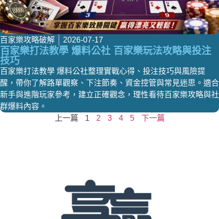
百家樂攻略破解
2026-07-17
百家樂打法教學 爆料公社 百家樂玩法攻略與投注
技巧
百家樂打法教學 爆料公社整理實戰心得、投注技巧與風險提
醒，帶你了解路單觀察、下注節奏、資金控管與常見迷思。適合
新手與進階玩家參考，建立正確觀念，理性看待百家樂攻略與社
群爆料內容。
上一篇
1
2
3
4
5
下一篇