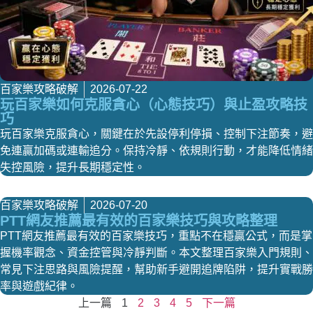
百家樂攻略破解
2026-07-22
玩百家樂如何克服貪心（心態技巧）與止盈攻略技
巧
玩百家樂克服貪心，關鍵在於先設停利停損、控制下注節奏，避
免連贏加碼或連輸追分。保持冷靜、依規則行動，才能降低情緒
失控風險，提升長期穩定性。
百家樂攻略破解
2026-07-20
PTT網友推薦最有效的百家樂技巧與攻略整理
PTT網友推薦最有效的百家樂技巧，重點不在穩贏公式，而是掌
握機率觀念、資金控管與冷靜判斷。本文整理百家樂入門規則、
常見下注思路與風險提醒，幫助新手避開追牌陷阱，提升實戰勝
率與遊戲紀律。
上一篇
1
2
3
4
5
下一篇