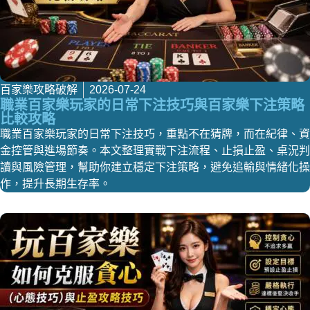
百家樂攻略破解
2026-07-24
職業百家樂玩家的日常下注技巧與百家樂下注策略
比較攻略
職業百家樂玩家的日常下注技巧，重點不在猜牌，而在紀律、資
金控管與進場節奏。本文整理實戰下注流程、止損止盈、桌況判
讀與風險管理，幫助你建立穩定下注策略，避免追輸與情緒化操
作，提升長期生存率。