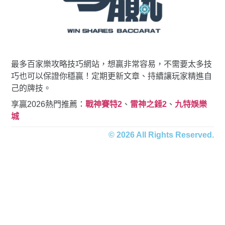
最多百家樂攻略技巧網站，想贏非常容易，不需要太多技
巧也可以保證你穩贏！定期更新文章、持續讓玩家精進自
己的牌技。
享贏2026熱門推薦：
戰神賽特2
、
雷神之錘2
、
九特娛樂
城
© 2026 All Rights Reserved.