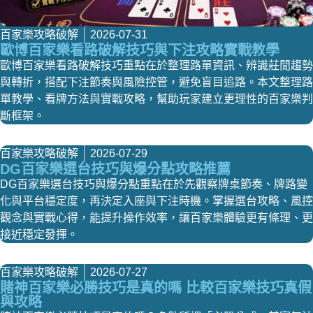
百家樂攻略破解
2026-07-31
歐博百家樂看路破解技巧與下注攻略實戰教學
歐博百家樂看路破解技巧重點在於整理路單資訊、辨識莊閒趨勢
與轉折，搭配下注節奏與風險控管，避免盲目追路。本文整理路
單教學、看牌方法與實戰攻略，幫助玩家建立更理性的百家樂判
斷框架。
百家樂攻略破解
2026-07-29
DG百家樂選台技巧與爆分點攻略推薦
DG百家樂選台技巧與爆分點重點在於先觀察牌桌節奏、牌路變
化與平台穩定度，再決定入座與下注時機。掌握選台攻略、風控
觀念與實戰心得，能提升操作效率，讓百家樂體驗更有條理、更
接近穩定發揮。
百家樂攻略破解
2026-07-27
賭神百家樂必勝技巧是真的嗎 比較百家樂技巧真假
與攻略