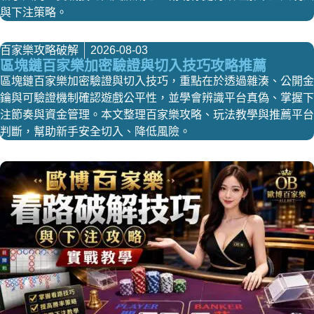
與下注策略。
百家樂攻略破解
2026-08-03
區塊鏈百家樂加密驗證與切入技巧攻略推薦
區塊鏈百家樂加密驗證與切入技巧，重點在於透過雜湊、公開金
鑰與可驗證機制確認遊戲公平性，並學會辨識平台真偽、掌握下
注節奏與資金管理。本文整理百家樂攻略、玩法教學與推薦平台
判斷，幫助新手安全切入、降低風險。