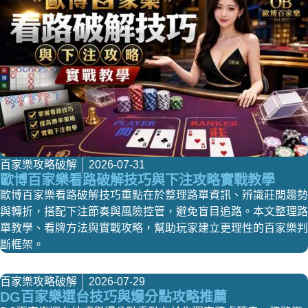
百家樂攻略破解
2026-07-31
歐博百家樂看路破解技巧與下注攻略實戰教學
歐博百家樂看路破解技巧重點在於整理路單資訊、辨識莊閒趨勢
與轉折，搭配下注節奏與風險控管，避免盲目追路。本文整理路
單教學、看牌方法與實戰攻略，幫助玩家建立更理性的百家樂判
斷框架。
百家樂攻略破解
2026-07-29
DG百家樂選台技巧與爆分點攻略推薦