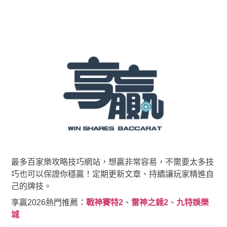
最多百家樂攻略技巧網站，想贏非常容易，不需要太多技
巧也可以保證你穩贏！定期更新文章、持續讓玩家精進自
己的牌技。
享贏2026熱門推薦：
戰神賽特2
、
雷神之錘2
、
九特娛樂
城