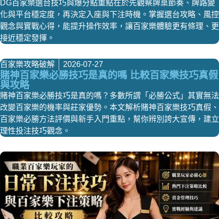
DG百家樂選台技巧與爆分點重點在於先觀察牌桌節奏、牌路變
化與平台穩定度，再決定入座與下注時機。掌握選台攻略、風控
觀念與實戰心得，能提升操作效率，讓百家樂體驗更有條理、更
接近穩定發揮。
百家樂攻略破解
2026-07-27
賭神百家樂必勝技巧是真的嗎 比較百家樂技巧真假
與攻略
賭神百家樂必勝技巧是真的嗎？多數所謂「必勝公式」其實無法
改變百家樂的機率與莊家優勢。本文解析賭神百家樂技巧真假、
百家樂必勝方法評價與新手入門重點，幫你辨別誇大宣傳，建立
理性投注技巧觀念。