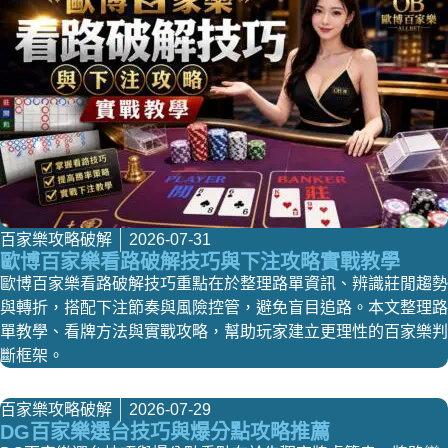
百家樂攻略破解
2026-07-31
歐博百家樂看路破解技巧與下注攻略實戰教學
歐博百家樂看路破解技巧重點在於整理路單資訊、辨識莊閒趨勢
與轉折，搭配下注節奏與風險控管，避免盲目追路。本文整理路
單教學、看牌方法與實戰攻略，幫助玩家建立更理性的百家樂判
斷框架。
百家樂攻略破解
2026-07-29
DG百家樂選台技巧與爆分點攻略推薦