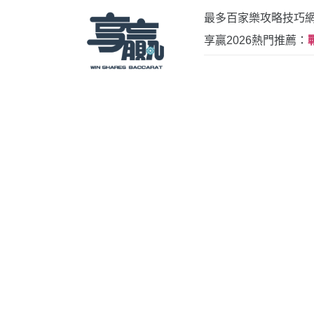
最多百家樂攻略技巧
享贏2026熱門推薦：