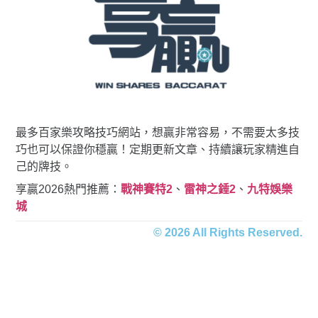
最多百家樂攻略技巧網站，想贏非常容易，不需要太多技
巧也可以保證你穩贏！定期更新文章、持續讓玩家精進自
己的牌技。
享贏2026熱門推薦：
戰神賽特2
、
雷神之錘2
、
九特娛樂
城
© 2026 All Rights Reserved.