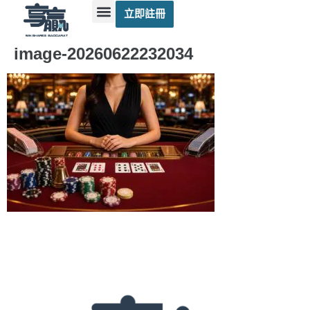
立即註冊
百家樂試玩首選
百家樂 真人視訊 品牌全評論
百家樂玩法
百家樂攻略
image-20260622232034