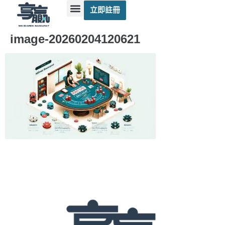
立即註冊
百家樂試玩首選
百家樂 真人視訊 品牌全評論
百家樂玩法
百家樂攻略
image-20260204120621