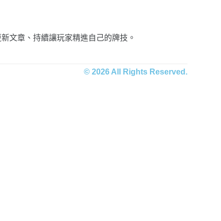
更新文章、持續讓玩家精進自己的牌技。
© 2026 All Rights Reserved.