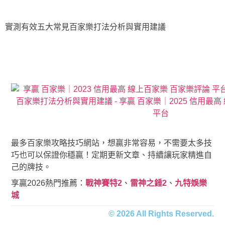
實測有效五大常見百家樂打法分析與實用建議
最多百家樂攻略技巧網站，想贏非常容易，不需要太多技
巧也可以保證你穩贏！定期更新文章、持續讓玩家精進自
己的牌技。
享贏2026熱門推薦：
戰神賽特2
、
雷神之錘2
、
九特娛樂
城
© 2026 All Rights Reserved.