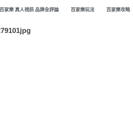
百家樂 真人視訊 品牌全評論
百家樂玩法
百家樂攻略
279101jpg