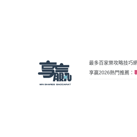
最多百家樂攻略技巧
享贏2026熱門推薦：