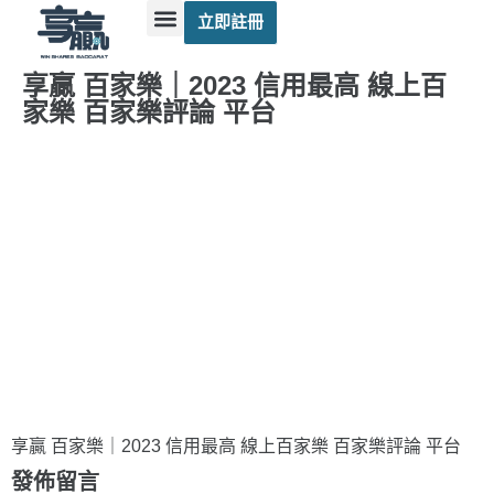
立即註冊
百家樂試玩首選
百家樂 真人視訊 品牌全評論
百家樂玩法
百家樂攻略
享贏 百家樂｜2023 信用最高 線上百
家樂 百家樂評論 平台
享贏 百家樂｜2023 信用最高 線上百家樂 百家樂評論 平台
發佈留言