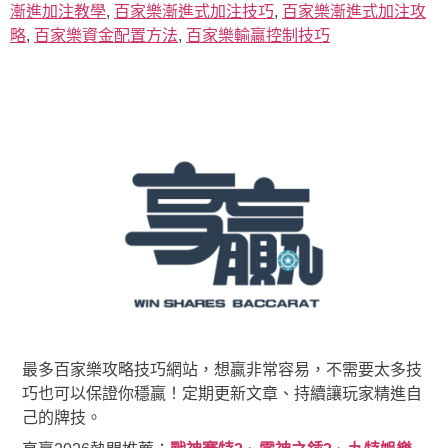
漸進加注教學
,
百家樂漸進式加注技巧
,
百家樂漸進式加注攻
略
,
百家樂資金配置方法
,
百家樂輸贏控制技巧
最多百家樂攻略技巧網站，想贏非常容易，不需要太多技
巧也可以保證你穩贏！定期更新文章、持續讓玩家精進自
己的牌技。