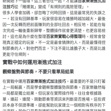
新開始下一循環。這三者合在一起，才能讓
百家樂漸進式加
注技巧
從「賭運氣」變成「有規則的風險管理」。
很多人學會加碼，卻忽略了何時回頭，這是最常見的失誤之
一。若沒有回歸基準，玩家很容易在連勝時越加越大，最後
因一次反轉而把前面賺到的全部吐回去。相反地，若能在每
次完成一輪後重新歸零，整體操作就會更清楚，也更容易檢
討。這也是為什麼在整理
百家樂實戰心得整理
時，經常會發
現真正穩定的玩家，不一定是最會猜牌的人，而是最懂得控
制節奏的人。對他們而言，下注不是比誰膽子大，而是比誰
更能守住規則。
實戰中如何運用漸進式加注
觀察盤勢與節奏，不要只看單局結果
在實戰中運用
百家樂漸進式加注技巧
，最重要的不是只盯著
上一局輸贏，而是學會觀察整體盤勢與節奏。百家樂雖然每
一局都是獨立結果，但玩家在實際操作時，往往會根據路
單、連莊、連閒、跳動節奏等資訊來判斷是否進場。這些資
訊本身不保證準確，卻能幫助玩家建立一個相對有秩序的下