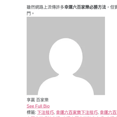
雖然網路上流傳許多
幸運六百家樂必勝方法
，但
門。
享贏 百家樂
See Full Bio
標籤:
下注技巧
,
幸運六百家樂下注技巧
,
幸運六百