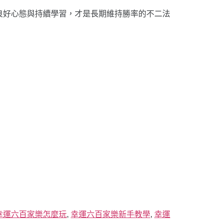
良好心態與持續學習，才是長期維持勝率的不二法
幸運六百家樂怎麼玩
,
幸運六百家樂新手教學
,
幸運