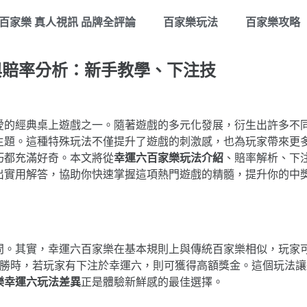
百家樂 真人視訊 品牌全評論
百家樂玩法
百家樂攻略
玩法與賠率分析：新手教學、下注技
愛的經典桌上遊戲之一。隨著遊戲的多元化發展，衍生出許多不
主題。這種特殊玩法不僅提升了遊戲的刺激感，也為玩家帶來更
巧都充滿好奇。本文將從
幸運六百家樂玩法介紹
、賠率解析、下
出實用解答，協助你快速掌握這項熱門遊戲的精髓，提升你的中
問。其實，幸運六百家樂在基本規則上與傳統百家樂相似，玩家
獲勝時，若玩家有下注於幸運六，則可獲得高額獎金。這個玩法
樂幸運六玩法差異
正是體驗新鮮感的最佳選擇。