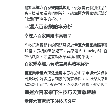
關於
幸運六百家樂開獎規則
，玩家需要特別注意
高。這種嚴謹的規則設計，讓
幸運六百家樂玩法
則誤解而產生的損失。
幸運六百家樂賠率分析
幸運六百家樂賠率高嗎？
許多玩家最關心的問題莫過於
幸運六百家樂賠率
12倍。這樣的高額賠率，讓
幸運 6（Lucky 
評估風險，才能兼顧娛樂與獲利的平衡。
百家樂幸運六玩法差異與賠率解析
百家樂幸運六玩法差異
主要在於多了幸運六這個
因此吸引許多追求刺激的玩家參與。透過深入
幸運
建議新手可從小額嘗試，逐步累積經驗，避免因
幸運六百家樂下注技巧與實戰經驗
幸運六百家樂下注技巧分享