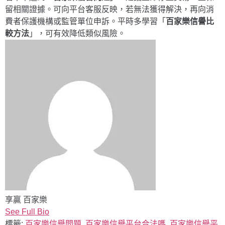
留相關證據。可向平台客服反映，若無法獲得解決，再向消
費者保護機構或監管單位申訴。平時多學習「
百家樂信譽比
較方法
」，可有效降低類似風險。
享贏 百家樂
See Full Bio
標籤:
百家樂信譽問題
,
百家樂信譽平台合法嗎
,
百家樂信譽平