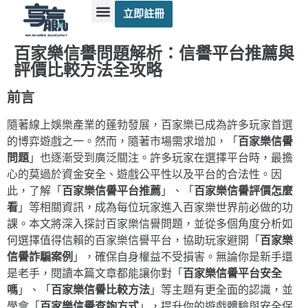
立即註冊
百家樂試玩首選
百家樂 真人視訊 品牌全評論
百家樂玩法
百家樂攻略
百家樂信譽問題解析：信譽平台推薦與
評價比較方法全攻略
前言
隨著線上娛樂產業的蓬勃發展，百家樂已成為許多玩家首選
的博弈遊戲之一。然而，隨著市場需求增加，「
百家樂信譽
問題
」也逐漸受到廣泛關注。許多玩家在選擇平台時，最擔
心的莫過於資金安全、遊戲公平性以及平台的合法性。因
此，了解「
百家樂信譽平台推薦
」、「
百家樂信譽評價怎麼
看
」等相關資訊，成為每位玩家進入百家樂世界前必做的功
課。本文將深入探討百家樂信譽問題，並從多個角度分析如
何選擇值得信賴的百家樂信譽平台，協助玩家避開「
百家樂
信譽詐騙案例
」，確保自身權益不受損害。無論你是新手還
是老手，閱讀本篇文章都能讓你對「
百家樂信譽平台安全
嗎
」、「
百家樂信譽比較方法
」等主題有更全面的認識，並
學會「
百家樂信譽查詢方式
」，提升你的遊戲體驗與安全保