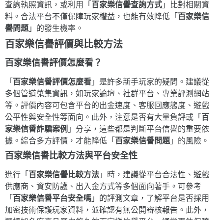
查詢執照資訊，或利用「
百家樂信譽查詢方式
」比對相關資
料。合法平台不僅保障玩家權益，也能有效降低「
百家樂信
譽問題
」的發生機率。
百家樂信譽評價與比較方法
百家樂信譽評價怎麼看？
「
百家樂信譽評價怎麼看
」是許多新手玩家的疑問。建議從
多個管道蒐集資訊，如玩家論壇、社群平台、專業評測網站
等。評價內容可包含平台的出金速度、客服回應態度、遊戲
公平性與安全性等面向。此外，注意是否有大量負評或「
百
家樂信譽詐騙案例
」分享，這些都是判斷平台信譽的重要依
據。綜合多方評價，才能降低「
百家樂信譽問題
」的風險。
百家樂信譽比較方法與平台安全性
進行「
百家樂信譽比較方法
」時，建議從平台合法性、遊戲
供應商、資安防護、出入金方式等多個面向著手。可參考
「
百家樂信譽平台安全嗎
」的評測文章，了解平台是否採用
加密技術保護玩家資料，並確認有無公開審核報告。此外，