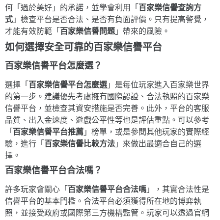
何「過於美好」的承諾，並學會利用「
百家樂信譽查詢方
式
」檢查平台是否合法、是否有負面評價。只有提高警覺，
才能有效防範「
百家樂信譽問題
」帶來的風險。
如何選擇安全可靠的百家樂信譽平台
百家樂信譽平台怎麼選？
選擇「
百家樂信譽平台怎麼選
」是每位玩家進入百家樂世界
的第一步。建議優先考慮擁有國際認證、合法執照的百家樂
信譽平台，並檢查其資安措施是否完善。此外，平台的客服
品質、出入金速度、遊戲公平性等也是評估重點。可以參考
「
百家樂信譽平台推薦
」榜單，或是參閱其他玩家的實際經
驗，進行「
百家樂信譽比較方法
」來做出最適合自己的選
擇。
百家樂信譽平台合法嗎？
許多玩家會關心「
百家樂信譽平台合法嗎
」，其實合法性是
信譽平台的基本門檻。合法平台必須獲得所在地的博弈執
照，並接受政府或國際第三方機構監管。玩家可以透過官網