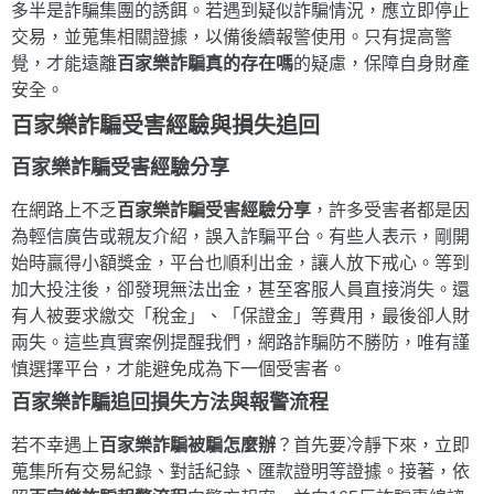
多半是詐騙集團的誘餌。若遇到疑似詐騙情況，應立即停止
交易，並蒐集相關證據，以備後續報警使用。只有提高警
覺，才能遠離
百家樂詐騙真的存在嗎
的疑慮，保障自身財產
安全。
百家樂詐騙受害經驗與損失追回
百家樂詐騙受害經驗分享
在網路上不乏
百家樂詐騙受害經驗分享
，許多受害者都是因
為輕信廣告或親友介紹，誤入詐騙平台。有些人表示，剛開
始時贏得小額獎金，平台也順利出金，讓人放下戒心。等到
加大投注後，卻發現無法出金，甚至客服人員直接消失。還
有人被要求繳交「稅金」、「保證金」等費用，最後卻人財
兩失。這些真實案例提醒我們，網路詐騙防不勝防，唯有謹
慎選擇平台，才能避免成為下一個受害者。
百家樂詐騙追回損失方法與報警流程
若不幸遇上
百家樂詐騙被騙怎麼辦
？首先要冷靜下來，立即
蒐集所有交易紀錄、對話紀錄、匯款證明等證據。接著，依