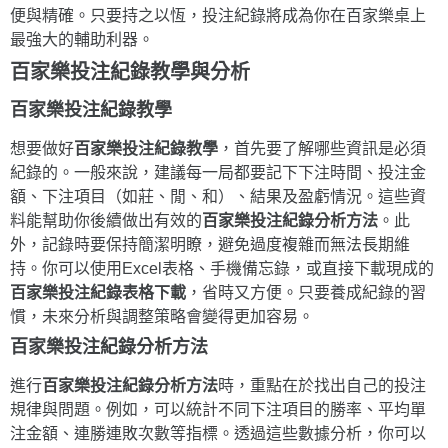
便與精確。只要持之以恆，投注紀錄將成為你在百家樂桌上
最強大的輔助利器。
百家樂投注紀錄教學與分析
百家樂投注紀錄教學
想要做好
百家樂投注紀錄教學
，首先要了解哪些資訊是必須
紀錄的。一般來說，建議每一局都要記下下注時間、投注金
額、下注項目（如莊、閒、和）、結果及盈虧情況。這些資
料能幫助你後續做出有效的
百家樂投注紀錄分析方法
。此
外，記錄時要保持簡潔明瞭，避免過度複雜而無法長期維
持。你可以使用Excel表格、手機備忘錄，或直接下載現成的
百家樂投注紀錄表格下載
，省時又方便。只要養成紀錄的習
慣，未來分析與調整策略會變得更加容易。
百家樂投注紀錄分析方法
進行
百家樂投注紀錄分析方法
時，重點在於找出自己的投注
規律與問題。例如，可以統計不同下注項目的勝率、平均單
注金額、連勝連敗次數等指標。透過這些數據分析，你可以