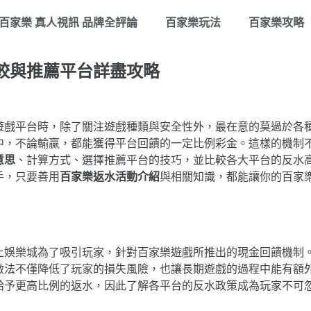
百家樂 真人視訊 品牌全評論
百家樂玩法
百家樂攻略
較與推薦平台詳盡攻略
遊戲平台時，除了關注遊戲種類與安全性外，最在意的莫過於各
中，不論輸贏，都能獲得平台回饋的一定比例彩金。這樣的機制
意思
、計算方式、選擇推薦平台的技巧，並比較各大平台的反水
手，只要善用
百家樂返水活動介紹
與相關知識，都能讓你的百家
上娛樂城為了吸引玩家，針對百家樂遊戲所推出的現金回饋機制
做法不僅降低了玩家的損失風險，也讓長期遊戲的過程中能有額
給予更高比例的返水，因此了解各平台的反水政策成為玩家不可