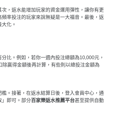
其次，返水能增加玩家的資金運用彈性，讓你有更
高頻率投注的玩家來說無疑是一大福音。最後，返
最大化。
比。例如，若你一週內投注總額為10,000元，
會扣除贏得金額後再計算，有些則以總投注金額為
門檻。接著，在返水結算日後，登入會員中心，通
取」即可。部分
百家樂返水推薦平台
甚至提供自動