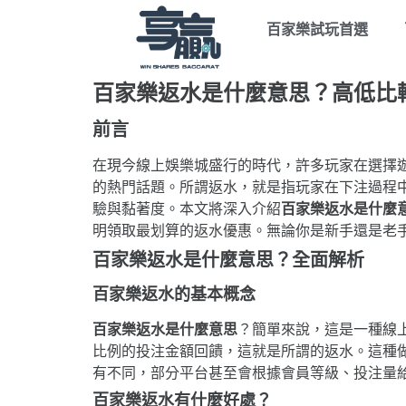
百家樂試玩首選
百家樂返水是什麼意思？高低比
前言
在現今線上娛樂城盛行的時代，許多玩家在選擇
的熱門話題。所謂返水，就是指玩家在下注過程
驗與黏著度。本文將深入介紹
百家樂返水是什麼
明領取最划算的返水優惠。無論你是新手還是老
百家樂返水是什麼意思？全面解析
百家樂返水的基本概念
百家樂返水是什麼意思
？簡單來說，這是一種線
比例的投注金額回饋，這就是所謂的返水。這種
有不同，部分平台甚至會根據會員等級、投注量
百家樂返水有什麼好處？