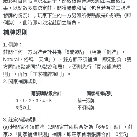
賠彩時首兩張牌決定對子，然後根據博牌規則出現最後結
果，以點數多寡決定莊、閒獲勝或和局（包含若有第三張牌
發牌的情況）；玩家下注的一方另如所得點數是8或9點（即
例牌），此時即可決定莊閒之勝負。
補牌規則
1. 例牌：
莊閒任何一方兩牌合計共為「8或9點」（稱為「例牌」，
Natural，俗稱「天牌」），雙方都不須補牌，即定勝負（雙
方同持8點或同持9點為和局）。否則先行「閒家補牌規
則」，再行「莊家補牌規則」。
2. 閒家補牌規則：
兩張牌點數合計
閒家補牌規則
0、1、2、3、4、5
補一張牌
6或以上
不須補牌
3. 莊家補牌規則：
(a) 若閒家不須補牌（即閒家首兩牌合計為「6至9」點），莊
家以「閒家補牌規則」補牌，即莊家首兩張牌合計「0至5」