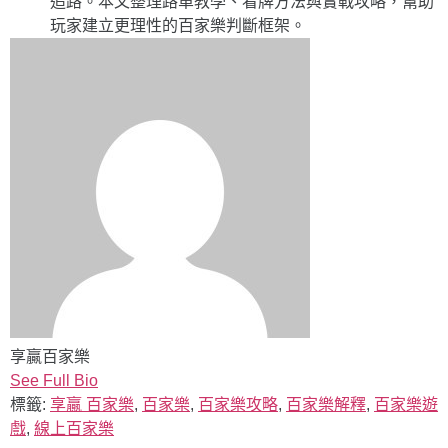
追路。本文整理路單教學、看牌方法與實戰攻略，幫助
玩家建立更理性的百家樂判斷框架。
享贏百家樂
See Full Bio
標籤:
享贏 百家樂
,
百家樂
,
百家樂攻略
,
百家樂解釋
,
百家樂遊
戲
,
線上百家樂