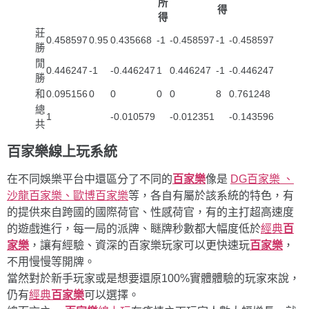
所
得
得
莊
0.458597
0.95
0.435668
-1
-0.458597
-1
-0.458597
勝
閒
0.446247
-1
-0.446247
1
0.446247
-1
-0.446247
勝
和
0.095156
0
0
0
0
8
0.761248
總
1
-0.010579
-0.012351
-0.143596
共
百家樂
線上玩系統
在不同娛樂平台中還區分了不同的
百家樂
像是
DG百家樂 、
沙龍百家樂、歐博百家樂
等，各自有屬於該系統的特色，有
的提供來自跨國的國際荷官、性感荷官，有的主打超高速度
的遊戲進行，每一局的派牌、瞇牌秒數都大幅度低於
經典
百
家樂
，讓有經驗、資深的百家樂玩家可以更快速玩
百家樂
，
不用慢慢等開牌。
當然對於新手玩家或是想要還原100%實體體驗的玩家來說，
仍有
經典
百家樂
可以選擇。