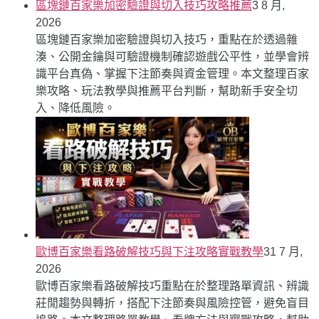
區塊鏈百家樂加密驗證與切入技巧攻略推薦
3 8 月,
2026
區塊鏈百家樂加密驗證與切入技巧，重點在於透過雜
湊、公開金鑰與可驗證機制確認遊戲公平性，並學會辨
識平台真偽、掌握下注節奏與資金管理。本文整理百家
樂攻略、玩法教學與推薦平台判斷，幫助新手安全切
入、降低風險。
歐博百家樂看路破解技巧與下注攻略實戰教學
31 7 月,
2026
歐博百家樂看路破解技巧重點在於整理路單資訊、辨識
莊閒趨勢與轉折，搭配下注節奏與風險控管，避免盲目